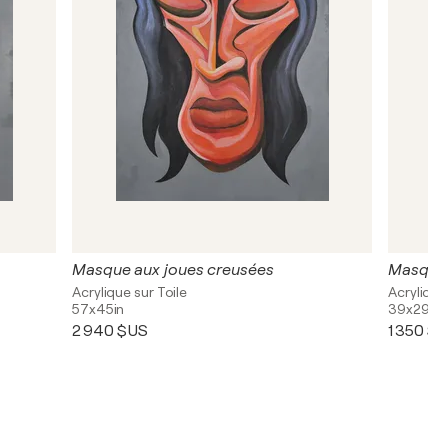
Masque aux joues creusées
Masque 
Acrylique sur Toile
Acrylique
57x45in
39x29in
2 940 $US
1 350 $