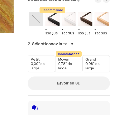
Recommandé
+
+
+
+
+
930 $US
930 $US
930 $US
930 $US
93
2. Sélectionnez la taille
Recommandé
Petit
Moyen
Grand
0,39" de
0,78" de
0,98" de
large
large
large
Voir en 3D