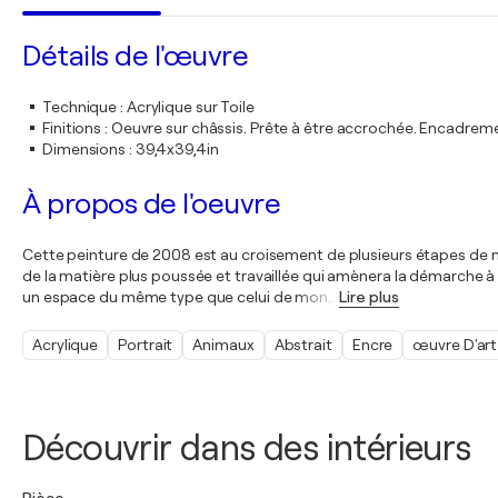
Détails de l'œuvre
Technique
:
Acrylique sur Toile
Finitions
:
Oeuvre sur châssis. Prête à être accrochée. Encadre
Dimensions
:
39,4x39,4in
À propos de l'oeuvre
Cette peinture de 2008 est au croisement de plusieurs étapes de m
de la matière plus poussée et travaillée qui amènera la démarche à la
un espace du même type que celui de mon
…
Lire plus
Acrylique
Portrait
Animaux
Abstrait
Encre
œuvre D'art
Découvrir dans des intérieurs