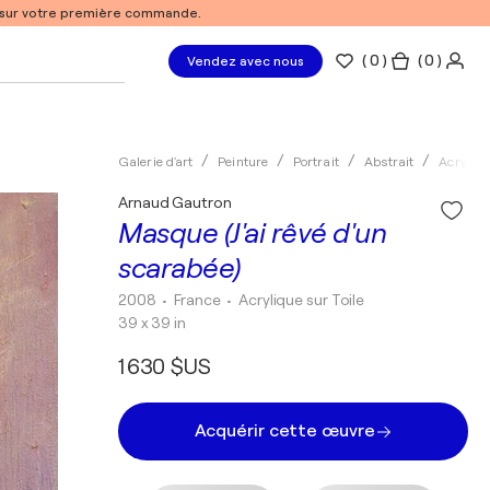
% sur votre première commande.
(
0
)
( 0 )
Vendez avec nous
Galerie d'art
Peinture
Portrait
Abstrait
Acryliqu
Arnaud Gautron
Masque (J'ai rêvé d'un
scarabée)
2008
• France
•
Acrylique sur Toile
39 x 39 in
1 630 $US
Acquérir cette œuvre