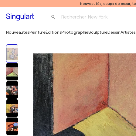
Nouveautés, coups de cœur, t
Rechercher 
New York
Photographie
Nouveautés
Peinture
Éditions
Photographie
Sculpture
Dessin
Artistes
Pop Art
Pablo Picasso