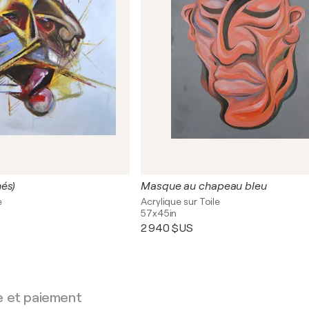
és)
Masque au chapeau bleu
e
Acrylique sur Toile
57x45in
2 940 $US
e et paiement