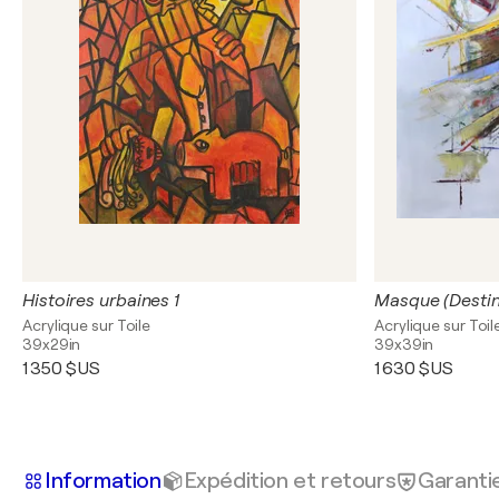
Histoires urbaines 1
Masque (Destin
Acrylique sur Toile
Acrylique sur Toil
39x29in
39x39in
1 350 $US
1 630 $US
Information
Expédition et retours
Garanti