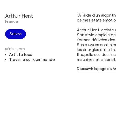
Arthur Hent
"À l'aide d'un algori
de mes états émotion
France
Arthur Hent, artiste v
Suivre
Son style emploie de
formes dérivées des l
Ses œuvres sont simp
RÉFÉRENCES
les énergies qui le t
Artiste local
Il appelle ses dessi
Travaille sur commande
machines et la sensibi
Découvrir la page de A