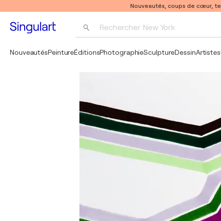
Nouveautés, coups de cœur, t
Rechercher 
New York
Photographie
Nouveautés
Peinture
Éditions
Photographie
Sculpture
Dessin
Artistes
Pop Art
Pablo Picasso