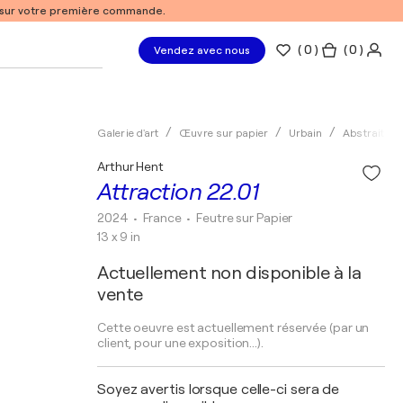
% sur votre première commande.
(
0
)
( 0 )
Vendez avec nous
Galerie d'art
Œuvre sur papier
Urbain
Abstrait
Arthur Hent
Attraction 22.01
2024
• France
•
Feutre sur Papier
13 x 9 in
Actuellement non disponible à la
vente
Cette oeuvre est actuellement réservée (par un
client, pour une exposition...).
Soyez avertis lorsque celle-ci sera de