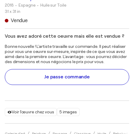
2018
• Espagne
•
Huile sur Toile
31 x 31 in
Vendue
Vous avez adoré cette oeuvre mais elle est vendue ?
Bonne nouvelle ! L'artiste travaille sur commande. Il peut réaliser
pour vous une oeuvre sur-mesure, inspirée de ce que vous avez
aimé dans la première oeuvre. L'avantage : vous pourrez décider
des dimensions et nous négocions le prix pour vous.
Je passe commande
Voir l'œuvre chez vous
5 images
Galerie d'art
Peinture
Paysage
Classique
Huile
Behshad Ar