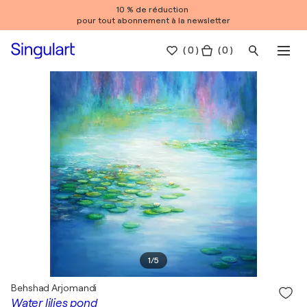
10 % de réduction
pour tout abonnement à la newsletter
(
0
)
( 0 )
1
/
5
Behshad Arjomandi
Water lilies pond