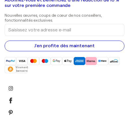
Galeries d'art en France
Abonnez-vous et bénéficiez d’une réduction de 10 %
Peintures de paysage
Shepard Fairey
Galeries d'art en Belgique
sur votre première commande
Estampes
Sculptures
Nouvelles œuvres, coups de cœur de nos conseillers,
Peintures acryliques
fonctionnalités exclusives.
Saisissez
votre
adresse
e-
mail
J'en profite dès maintenant
Virement
bancaire