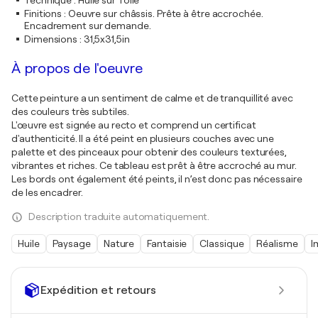
Technique
:
Huile sur Toile
Finitions
:
Oeuvre sur châssis. Prête à être accrochée.
Encadrement sur demande.
Dimensions
:
31,5x31,5in
À propos de l'oeuvre
Cette peinture a un sentiment de calme et de tranquillité avec
des couleurs très subtiles.
L'œuvre est signée au recto et comprend un certificat
d'authenticité. Il a été peint en plusieurs couches avec une
palette et des pinceaux pour obtenir des couleurs texturées,
vibrantes et riches. Ce tableau est prêt à être accroché au mur.
Les bords ont également été peints, il n’est donc pas nécessaire
de les encadrer.
Description traduite automatiquement.
Huile
Paysage
Nature
Fantaisie
Classique
Réalisme
I
Expédition et retours