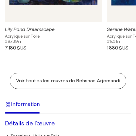
Lily Pond Dreamscape
Serene Water
Acrylique sur Toile
Acrylique sur T
39x39in
31x31in
7 180 $US
1 880 $US
Voir toutes les œuvres de Behshad Arjomandi
Information
Détails de l'œuvre