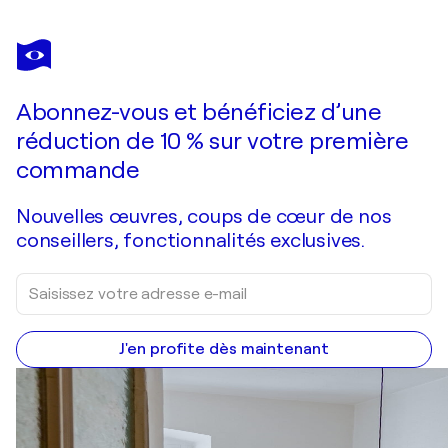
BEHSHAD
ARJOMANDI
Vous avez adoré cette oeuvre mais elle est vendue ?
Water lilies pond
Abonnez-vous et bénéficiez d’une
Je passe commande
réduction de 10 % sur votre première
commande
Nouvelles œuvres, coups de cœur de nos
conseillers, fonctionnalités exclusives.
J'en profite dès maintenant