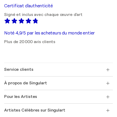
Certificat d'authenticité
Signé et inclus avec chaque œuvre d'art
Noté 4,9/5 par les acheteurs du monde entier
Plus de 20 000 avis clients
Service clients
Nous contacter
À propos de Singulart
Expédition
Politique de retour
A propos de nous
Témoignages de clients
Pour les Artistes
FAQ
Offrir une carte cadeau
Sociétés affiliées
Rejoignez notre programme commercial
Rejoindre Singulart en tant qu'artiste
Nos artistes
Mon compte
Artistes Célèbres sur Singulart
Se connecter en tant qu'Artiste
Magazine Singulart
Protection acheteur