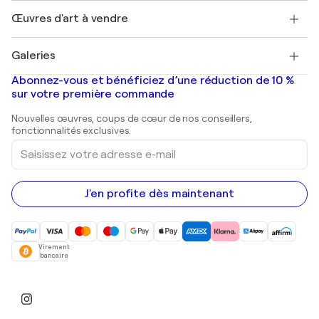
Emplois
+33 1 76 44 06 42
Henri Matisse
Découvrez une sélection d'art original
Œuvres d'art à vendre
Marc Chagall
Pablo Picasso
Tableaux à vendre
Salvador Dalí
Galeries
Tableaux abstraits à vendre
Banksy
Peintures à l'huile
Mr. Brainwash
Galeries d'art en France
Abonnez-vous et bénéficiez d’une réduction de 10 %
Peintures de paysage
Shepard Fairey
Galeries d'art en Belgique
sur votre première commande
Estampes
Sculptures
Nouvelles œuvres, coups de cœur de nos conseillers,
Peintures acryliques
fonctionnalités exclusives.
Saisissez
votre
adresse
e-
mail
J'en profite dès maintenant
Virement
bancaire