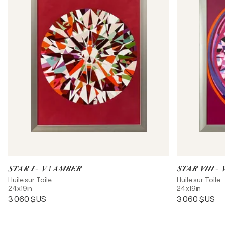
𝑺𝑻𝑨𝑹 𝑰 - 𝑽 1 𝑨𝑴𝑩𝑬𝑹
𝑺𝑻𝑨𝑹 𝑽𝑰𝑰𝑰 -
Huile sur Toile
Huile sur Toile
24x19in
24x19in
3 060 $US
3 060 $US