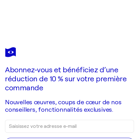
BETTINA NEWBERY
𝑺𝑻𝑨𝑹 𝑽𝑰𝑰 - 𝑽 1 𝑨𝑼𝑩𝑼𝑹𝑵
3 060 $US
Faire une offre
Acquérir
Abonnez-vous et bénéficiez d’une
réduction de 10 % sur votre première
commande
Nouvelles œuvres, coups de cœur de nos
conseillers, fonctionnalités exclusives.