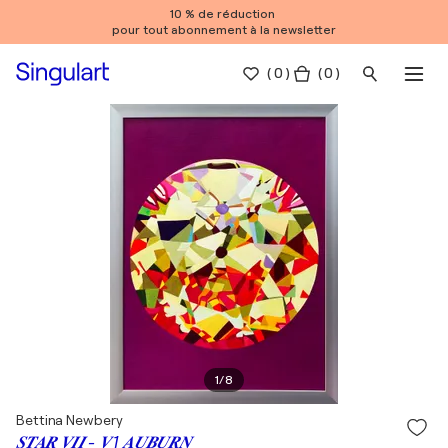
10 % de réduction
pour tout abonnement à la newsletter
(
0
)
( 0 )
1
/
8
Bettina Newbery
𝑺𝑻𝑨𝑹 𝑽𝑰𝑰 - 𝑽 1 𝑨𝑼𝑩𝑼𝑹𝑵