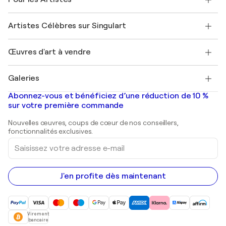
FAQ
Offrir une carte cadeau
Sociétés affiliées
Rejoignez notre programme commercial
Rejoindre Singulart en tant qu'artiste
Nos artistes
Mon compte
Artistes Célèbres sur Singulart
Se connecter en tant qu'Artiste
Magazine Singulart
Protection acheteur
Emplois
+33 1 76 44 06 42
Henri Matisse
Découvrez une sélection d'art original
Œuvres d'art à vendre
Marc Chagall
Pablo Picasso
Tableaux à vendre
Salvador Dalí
Galeries
Tableaux abstraits à vendre
Banksy
Peintures à l'huile
Mr. Brainwash
Galeries d'art en France
Abonnez-vous et bénéficiez d’une réduction de 10 %
Peintures de paysage
Shepard Fairey
Galeries d'art en Belgique
sur votre première commande
Estampes
Sculptures
Nouvelles œuvres, coups de cœur de nos conseillers,
Peintures acryliques
fonctionnalités exclusives.
Saisissez
votre
adresse
e-
mail
J'en profite dès maintenant
Virement
bancaire