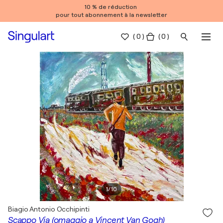
10 % de réduction
pour tout abonnement à la newsletter
(
0
)
( 0 )
1
/
10
Biagio Antonio Occhipinti
Scappo Via (omaggio a Vincent Van Gogh)