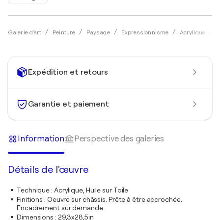
Galerie d'art
Peinture
Paysage
Expressionnisme
Acrylique
B
Expédition et retours
Garantie et paiement
Information
Perspective des galeries
Détails de l'œuvre
Technique
:
Acrylique, Huile sur Toile
Finitions
:
Oeuvre sur châssis. Prête à être accrochée.
Encadrement sur demande.
Dimensions
:
29,3x28,5in