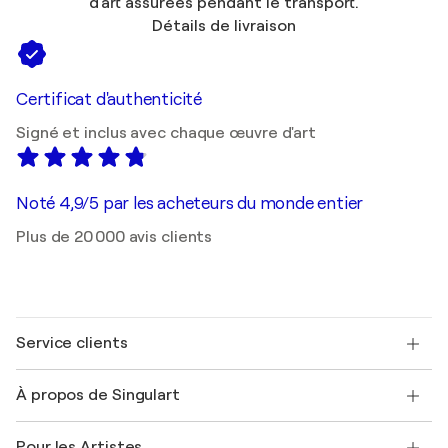
d'art assurées pendant le transport.
Détails de livraison
Certificat d'authenticité
Signé et inclus avec chaque œuvre d'art
Noté 4,9/5 par les acheteurs du monde entier
Plus de 20 000 avis clients
Service clients
Nous contacter
À propos de Singulart
Expédition
Politique de retour
A propos de nous
Témoignages de clients
Pour les Artistes