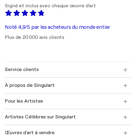
Signé et inclus avec chaque œuvre d'art
Noté 4,9/5 par les acheteurs du monde entier
Plus de 20 000 avis clients
Service clients
Nous contacter
À propos de Singulart
Expédition
Politique de retour
A propos de nous
Témoignages de clients
Pour les Artistes
FAQ
Offrir une carte cadeau
Sociétés affiliées
Rejoignez notre programme commercial
Rejoindre Singulart en tant qu'artiste
Nos artistes
Mon compte
Artistes Célèbres sur Singulart
Se connecter en tant qu'Artiste
Magazine Singulart
Protection acheteur
Emplois
+33 1 76 44 06 42
Henri Matisse
Découvrez une sélection d'art original
Œuvres d'art à vendre
Marc Chagall