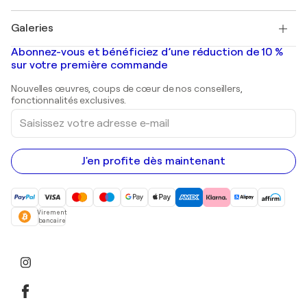
Pablo Picasso
Tableaux à vendre
Salvador Dalí
Galeries
Tableaux abstraits à vendre
Banksy
Peintures à l'huile
Mr. Brainwash
Galeries d'art en France
Abonnez-vous et bénéficiez d’une réduction de 10 %
Peintures de paysage
Shepard Fairey
Galeries d'art en Belgique
sur votre première commande
Estampes
Sculptures
Nouvelles œuvres, coups de cœur de nos conseillers,
Peintures acryliques
fonctionnalités exclusives.
Saisissez
votre
adresse
e-
mail
J'en profite dès maintenant
Virement
bancaire