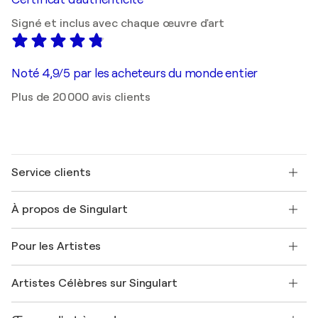
Signé et inclus avec chaque œuvre d'art
Noté 4,9/5 par les acheteurs du monde entier
Plus de 20 000 avis clients
Service clients
Nous contacter
À propos de Singulart
Expédition
Politique de retour
A propos de nous
Témoignages de clients
Pour les Artistes
FAQ
Offrir une carte cadeau
Sociétés affiliées
Rejoignez notre programme commercial
Rejoindre Singulart en tant qu'artiste
Nos artistes
Mon compte
Artistes Célèbres sur Singulart
Se connecter en tant qu'Artiste
Magazine Singulart
Protection acheteur
Emplois
+33 1 76 44 06 42
Henri Matisse
Découvrez une sélection d'art original