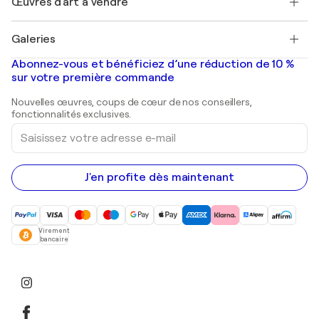
Œuvres d'art à vendre
Marc Chagall
Pablo Picasso
Tableaux à vendre
Salvador Dalí
Galeries
Tableaux abstraits à vendre
Banksy
Peintures à l'huile
Mr. Brainwash
Galeries d'art en France
Abonnez-vous et bénéficiez d’une réduction de 10 %
Peintures de paysage
Shepard Fairey
Galeries d'art en Belgique
sur votre première commande
Estampes
Sculptures
Nouvelles œuvres, coups de cœur de nos conseillers,
Peintures acryliques
fonctionnalités exclusives.
Saisissez
votre
adresse
e-
mail
J'en profite dès maintenant
Virement
bancaire