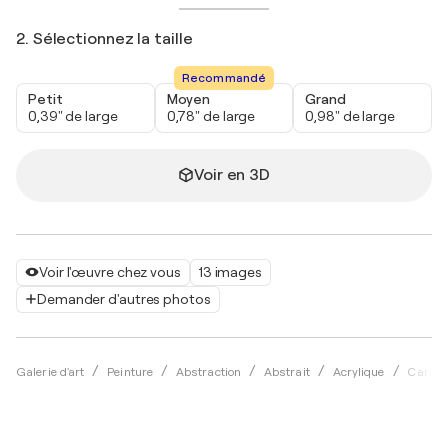
2. Sélectionnez la taille
Recommandé
Petit
Moyen
Grand
0,39" de large
0,78" de large
0,98" de large
Voir en 3D
Voir l'œuvre chez vous
13 images
Demander d'autres photos
Galerie d'art
Peinture
Abstraction
Abstrait
Acrylique
Carita