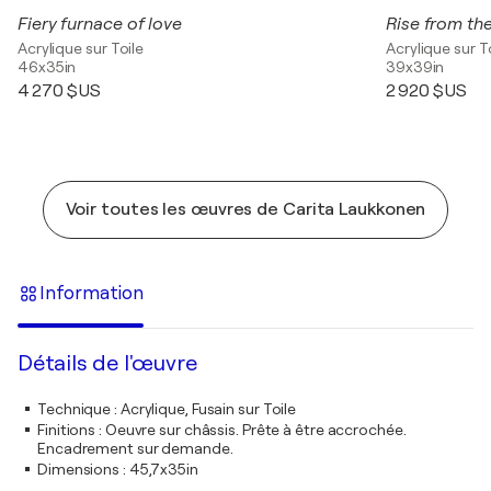
Fiery furnace of love
Rise from th
Acrylique sur Toile
Acrylique sur T
46x35in
39x39in
4 270 $US
2 920 $US
Voir toutes les œuvres de Carita Laukkonen
Information
Détails de l'œuvre
Technique
:
Acrylique, Fusain sur Toile
Finitions
:
Oeuvre sur châssis. Prête à être accrochée.
Encadrement sur demande.
Dimensions
:
45,7x35in