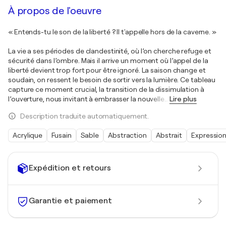
À propos de l'oeuvre
« Entends-tu le son de la liberté ? Il t'appelle hors de la caverne. »
La vie a ses périodes de clandestinité, où l’on cherche refuge et
sécurité dans l’ombre. Mais il arrive un moment où l’appel de la
liberté devient trop fort pour être ignoré. La saison change et
soudain, on ressent le besoin de sortir vers la lumière. Ce tableau
capture ce moment crucial, la transition de la dissimulation à
l’ouverture, nous invitant à embrasser la nouvelle
…
Lire plus
Description traduite automatiquement.
Acrylique
Fusain
Sable
Abstraction
Abstrait
Expressio
Expédition et retours
Garantie et paiement