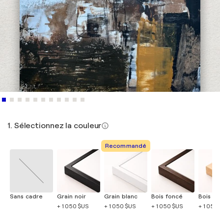
1. Sélectionnez la couleur
Recommandé
Sans cadre
Grain noir
Grain blanc
Bois foncé
Bois cla
+ 1 050 $US
+ 1 050 $US
+ 1 050 $US
+ 1 050