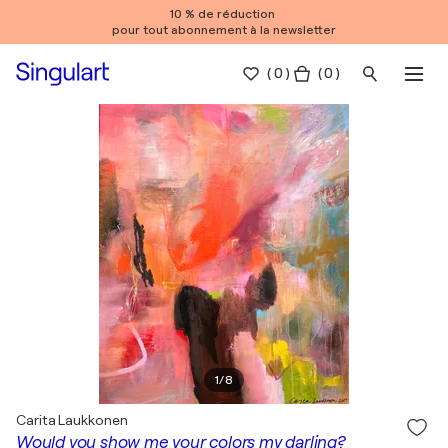
10 % de réduction
pour tout abonnement à la newsletter
(
0
)
( 0 )
1
/
8
Carita Laukkonen
Would you show me your colors my darling?