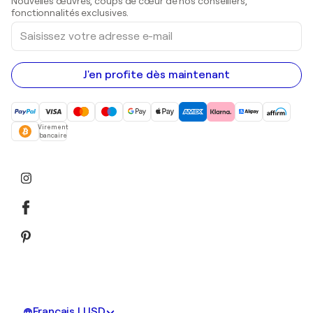
Nouvelles œuvres, coups de cœur de nos conseillers,
Peintures acryliques
fonctionnalités exclusives.
Saisissez
votre
adresse
e-
mail
J'en profite dès maintenant
Virement
bancaire
Français | USD