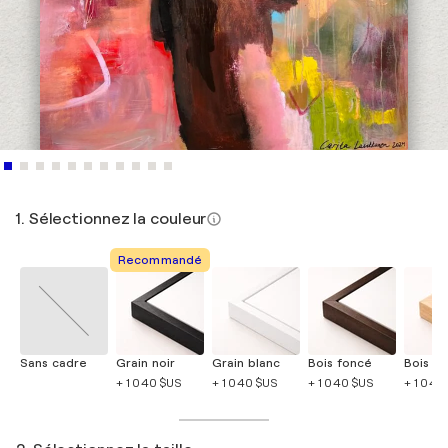
1. Sélectionnez la couleur
Recommandé
Sans cadre
Grain noir
Grain blanc
Bois foncé
Bois cla
+ 1 040 $US
+ 1 040 $US
+ 1 040 $US
+ 1 040