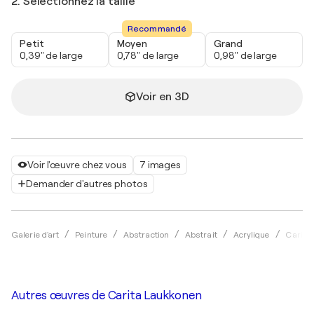
2. Sélectionnez la taille
Recommandé
Petit
Moyen
Grand
0,39" de large
0,78" de large
0,98" de large
Voir en 3D
Voir l'œuvre chez vous
7 images
Demander d'autres photos
Galerie d'art
Peinture
Abstraction
Abstrait
Acrylique
Carita
Autres œuvres de
Carita Laukkonen