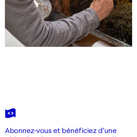
CARLOS ARRIAGA
La Gran Ría Utópica. Madrid
3 960 $US
Faire une offre
Acquérir
Abonnez-vous et bénéficiez d’une