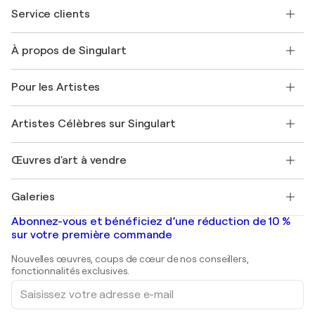
Service clients
Nous contacter
À propos de Singulart
Expédition
Politique de retour
A propos de nous
Témoignages de clients
Pour les Artistes
FAQ
Offrir une carte cadeau
Sociétés affiliées
Rejoignez notre programme commercial
Rejoindre Singulart en tant qu'artiste
Nos artistes
Mon compte
Artistes Célèbres sur Singulart
Se connecter en tant qu'Artiste
Magazine Singulart
Protection acheteur
Emplois
+33 1 76 44 06 42
Henri Matisse
Découvrez une sélection d'art original
Œuvres d'art à vendre
Marc Chagall
Pablo Picasso
Tableaux à vendre
Salvador Dalí
Galeries
Tableaux abstraits à vendre
Banksy
Peintures à l'huile
Mr. Brainwash
Galeries d'art en France
Abonnez-vous et bénéficiez d’une réduction de 10 %
Peintures de paysage
Shepard Fairey
Galeries d'art en Belgique
sur votre première commande
Estampes
Sculptures
Nouvelles œuvres, coups de cœur de nos conseillers,
Peintures acryliques
fonctionnalités exclusives.
Saisissez
votre
adresse