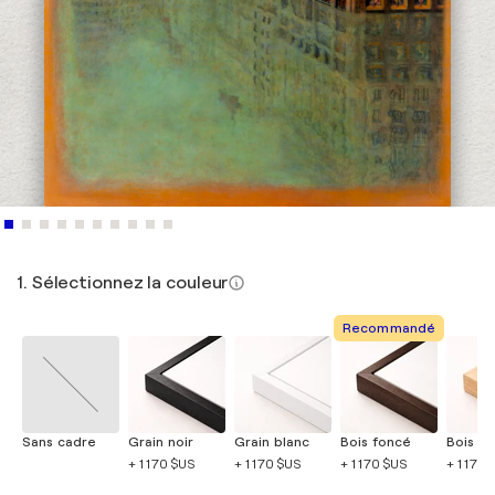
1. Sélectionnez la couleur
Recommandé
Sans cadre
Grain noir
Grain blanc
Bois foncé
Bois cla
+ 1 170 $US
+ 1 170 $US
+ 1 170 $US
+ 1 170 