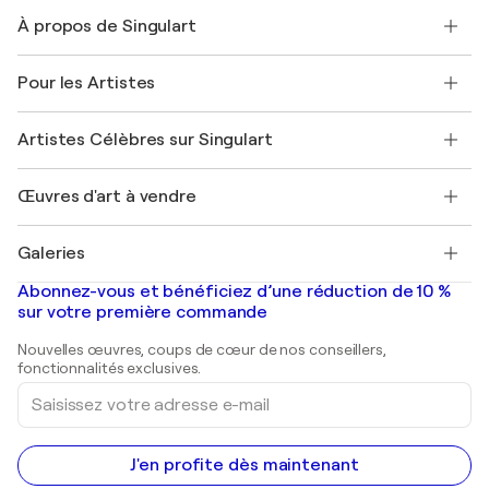
Nous contacter
À propos de Singulart
Expédition
Politique de retour
A propos de nous
Témoignages de clients
Pour les Artistes
FAQ
Offrir une carte cadeau
Sociétés affiliées
Rejoignez notre programme commercial
Rejoindre Singulart en tant qu'artiste
Nos artistes
Mon compte
Artistes Célèbres sur Singulart
Se connecter en tant qu'Artiste
Magazine Singulart
Protection acheteur
Emplois
+33 1 76 44 06 42
Henri Matisse
Découvrez une sélection d'art original
Œuvres d'art à vendre
Marc Chagall
Pablo Picasso
Tableaux à vendre
Salvador Dalí
Galeries
Tableaux abstraits à vendre
Banksy
Peintures à l'huile
Mr. Brainwash
Galeries d'art en France
Abonnez-vous et bénéficiez d’une réduction de 10 %
Peintures de paysage
Shepard Fairey
Galeries d'art en Belgique
sur votre première commande
Estampes
Sculptures
Nouvelles œuvres, coups de cœur de nos conseillers,
Peintures acryliques
fonctionnalités exclusives.
Saisissez
votre
adresse
e-
mail
J'en profite dès maintenant