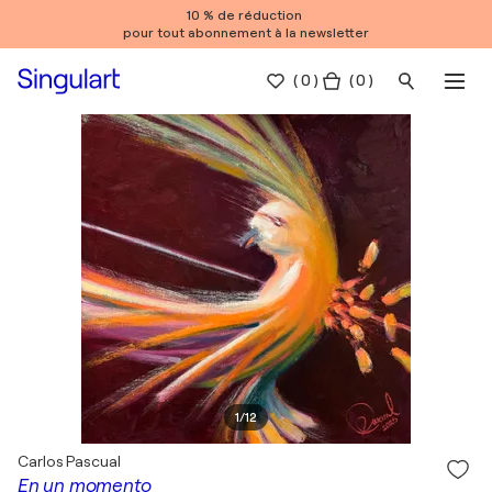
10 % de réduction
pour tout abonnement à la newsletter
(
0
)
( 0 )
1
/
12
Carlos Pascual
En un momento