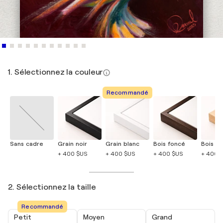
1. Sélectionnez la couleur
Recommandé
Sans cadre
Grain noir
Grain blanc
Bois foncé
Bois cla
+ 400 $US
+ 400 $US
+ 400 $US
+ 400 
2. Sélectionnez la taille
Recommandé
Petit
Moyen
Grand