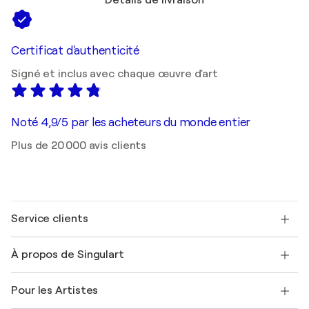
Détails de livraison
Certificat d'authenticité
Signé et inclus avec chaque œuvre d'art
Noté 4,9/5 par les acheteurs du monde entier
Plus de 20 000 avis clients
Service clients
Nous contacter
À propos de Singulart
Expédition
Politique de retour
A propos de nous
Témoignages de clients
Pour les Artistes
FAQ
Offrir une carte cadeau
Sociétés affiliées
Rejoignez notre programme commercial