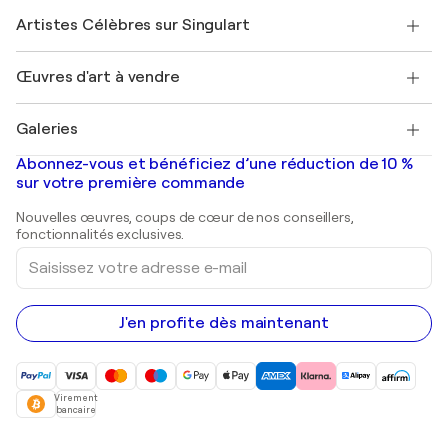
Rejoindre Singulart en tant qu'artiste
Nos artistes
Mon compte
Artistes Célèbres sur Singulart
Se connecter en tant qu'Artiste
Magazine Singulart
Protection acheteur
Emplois
+33 1 76 44 06 42
Henri Matisse
Découvrez une sélection d'art original
Œuvres d'art à vendre
Marc Chagall
Pablo Picasso
Tableaux à vendre
Salvador Dalí
Galeries
Tableaux abstraits à vendre
Banksy
Peintures à l'huile
Mr. Brainwash
Galeries d'art en France
Abonnez-vous et bénéficiez d’une réduction de 10 %
Peintures de paysage
Shepard Fairey
Galeries d'art en Belgique
sur votre première commande
Estampes
Sculptures
Nouvelles œuvres, coups de cœur de nos conseillers,
Peintures acryliques
fonctionnalités exclusives.
Saisissez
votre
adresse
e-
mail
J'en profite dès maintenant
Virement
bancaire