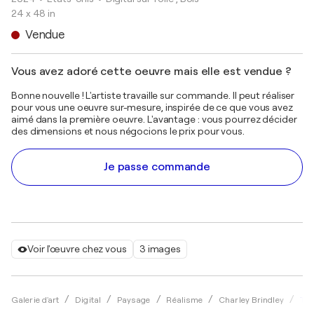
24 x 48 in
Vendue
Vous avez adoré cette oeuvre mais elle est vendue ?
Bonne nouvelle ! L'artiste travaille sur commande. Il peut réaliser
pour vous une oeuvre sur-mesure, inspirée de ce que vous avez
aimé dans la première oeuvre. L'avantage : vous pourrez décider
des dimensions et nous négocions le prix pour vous.
Je passe commande
Voir l'œuvre chez vous
3 images
The
Galerie d'art
Digital
Paysage
Réalisme
Charley Brindley