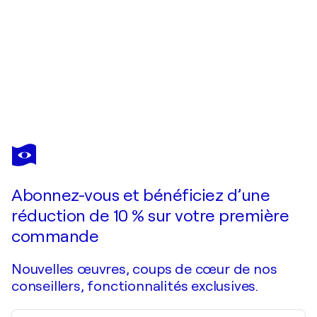
CHARLEY
BRINDLEY
Vous avez adoré cette oeuvre mais elle est vendue ?
The blue leaf oak ascending from the Aegean Sea and onto the ancient shore of Greece during the Middle Ordovician period.
Abonnez-vous et bénéficiez d’une
Je passe commande
réduction de 10 % sur votre première
commande
Nouvelles œuvres, coups de cœur de nos
conseillers, fonctionnalités exclusives.