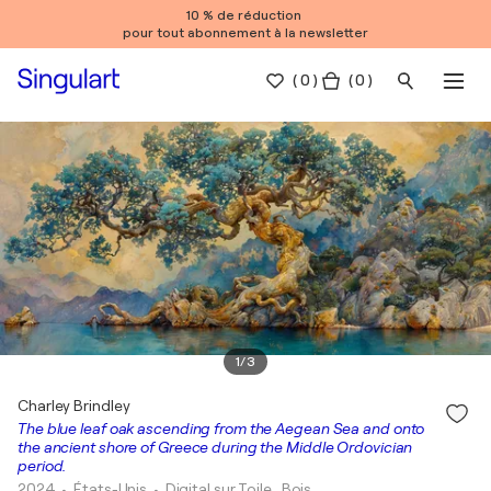
10 % de réduction
pour tout abonnement à la newsletter
(
0
)
( 0 )
1
/
3
Charley Brindley
The blue leaf oak ascending from the Aegean Sea and onto
the ancient shore of Greece during the Middle Ordovician
period.
2024
• États-Unis
•
Digital sur Toile , Bois