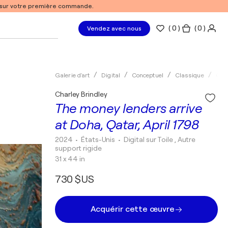
% sur votre première commande.
(
0
)
( 0 )
Vendez avec nous
Galerie d'art
Digital
Conceptuel
Classique
Char
Charley Brindley
The money lenders arrive
at Doha, Qatar, April 1798
2024
• États-Unis
•
Digital sur Toile , Autre
support rigide
31 x 44 in
730 $US
Acquérir cette œuvre