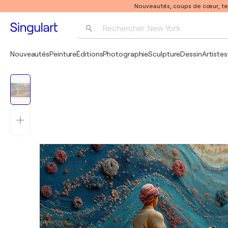
Nouveautés, coups de cœur, t
Rechercher 
New York
Photographie
Nouveautés
Peinture
Éditions
Photographie
Sculpture
Dessin
Artistes
Pop Art
Pablo Picasso