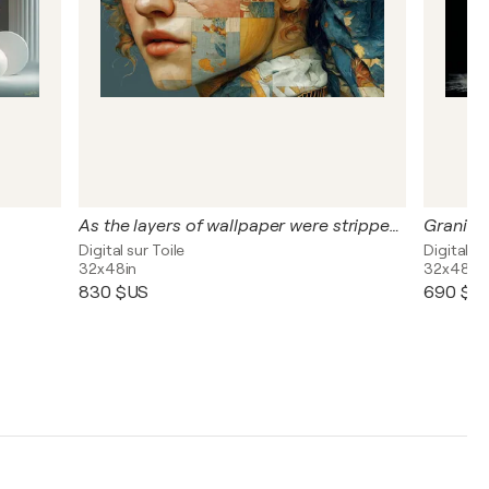
As the layers of wallpaper were stripped away, a startling image emerged
Digital sur Toile
Digital su
32x48in
32x48in
830 $US
690 $U