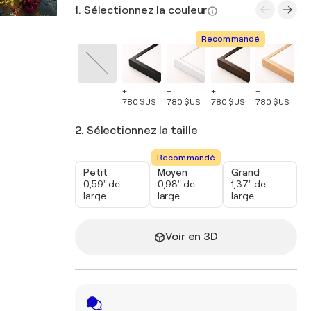
1. Sélectionnez la couleur
Recommandé
+
+
+
+
+
780 $US
780 $US
780 $US
780 $US
78
2. Sélectionnez la taille
Recommandé
Petit
Moyen
Grand
0,59" de
0,98" de
1,37" de
large
large
large
Voir en 3D