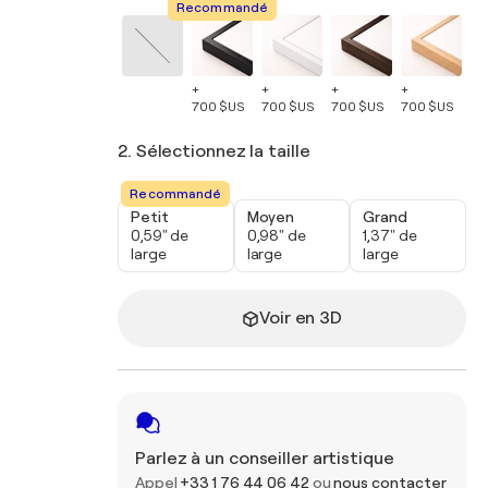
Recommandé
+
+
+
+
+
700 $US
700 $US
700 $US
700 $US
70
2. Sélectionnez la taille
Recommandé
Petit
Moyen
Grand
0,59" de
0,98" de
1,37" de
large
large
large
Voir en 3D
Parlez à un conseiller artistique
Appel
+33 1 76 44 06 42
ou
nous contacter