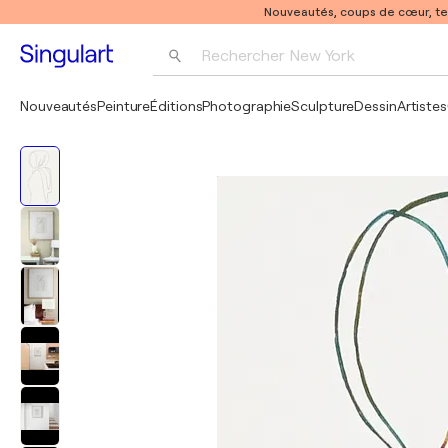
Nouveautés, coups de cœur, t
Rechercher 
New York
Photographie
Nouveautés
Peinture
Éditions
Photographie
Sculpture
Dessin
Artistes
Pop Art
Pablo Picasso