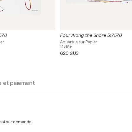
578
Four Along the Shore 517570
ier
Aquarelle sur Papier
12x16in
620 $US
e et paiement
ent sur demande.