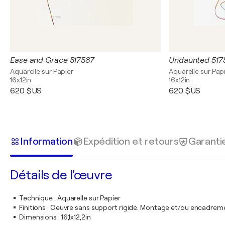
Ease and Grace 517587
Undaunted 517
Aquarelle sur Papier
Aquarelle sur Pap
16x12in
16x12in
620 $US
620 $US
Information
Expédition et retours
Garanti
Détails de l'œuvre
Technique
:
Aquarelle sur Papier
Finitions
:
Oeuvre sans support rigide. Montage et/ou encadrem
Dimensions
:
16,1x12,2in