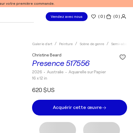
% sur votre première commande.
(
0
)
( 0 )
Vendez avec nous
Galerie d'art
Peinture
Scène de genre
Semi-abstrai
Christine Beard
Presence 517556
2026
• Australie
•
Aquarelle sur Papier
16 x 12 in
620 $US
Acquérir cette œuvre