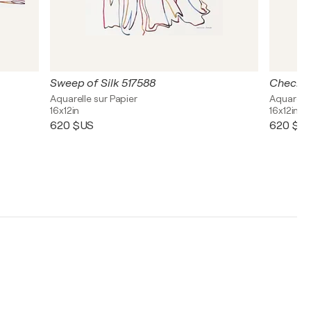
Sweep of Silk 517588
Checkin
Aquarelle sur Papier
Aquarelle
16x12in
16x12in
620 $US
620 $U