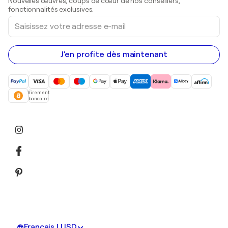
Nouvelles œuvres, coups de cœur de nos conseillers,
Peintures acryliques
fonctionnalités exclusives.
Saisissez
votre
adresse
e-
mail
J'en profite dès maintenant
Virement
bancaire
Français | USD