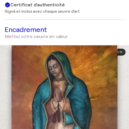
Certificat d'authenticité
Signé et inclus avec chaque œuvre d'art
Encadrement
Mettez votre oeuvre en valeur
1
/
11