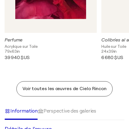
Perfume
Colibríes al
Acrylique sur Toile
Huile sur Toile
79x63in
24x39in
39 940 $US
6 680 $US
Voir toutes les œuvres de Cielo Rincon
Information
Perspective des galeries