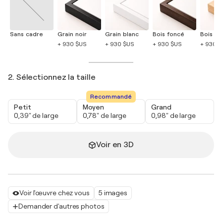
Sans cadre
Grain noir
Grain blanc
Bois foncé
Bois cla
+ 930 $US
+ 930 $US
+ 930 $US
+ 930 
2. Sélectionnez la taille
Recommandé
Petit
Moyen
Grand
0,39" de large
0,78" de large
0,98" de large
Voir en 3D
Voir l'œuvre chez vous
5 images
Demander d'autres photos