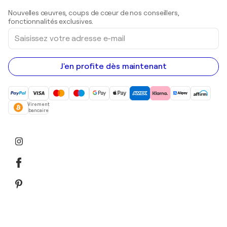
Sculptures
Nouvelles œuvres, coups de cœur de nos conseillers,
Peintures acryliques
fonctionnalités exclusives.
Saisissez
votre
adresse
e-
mail
J'en profite dès maintenant
Virement
bancaire