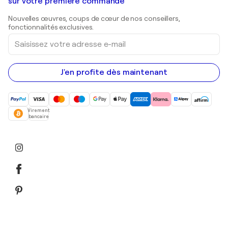
Galeries d'art en Belgique
sur votre première commande
Estampes
Sculptures
Nouvelles œuvres, coups de cœur de nos conseillers,
Peintures acryliques
fonctionnalités exclusives.
Saisissez
votre
adresse
e-
mail
J'en profite dès maintenant
Virement
bancaire