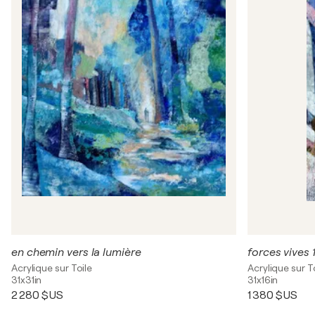
en chemin vers la lumière
forces vives 
Acrylique sur Toile
Acrylique sur T
31x31in
31x16in
2 280 $US
1 380 $US