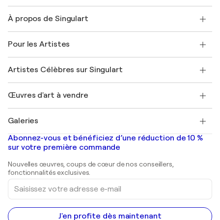
Nous contacter
À propos de Singulart
Expédition
Politique de retour
A propos de nous
Témoignages de clients
Pour les Artistes
FAQ
Offrir une carte cadeau
Sociétés affiliées
Rejoignez notre programme commercial
Rejoindre Singulart en tant qu'artiste
Nos artistes
Mon compte
Artistes Célèbres sur Singulart
Se connecter en tant qu'Artiste
Magazine Singulart
Protection acheteur
Emplois
+33 1 76 44 06 42
Henri Matisse
Découvrez une sélection d'art original
Œuvres d'art à vendre
Marc Chagall
Pablo Picasso
Tableaux à vendre
Salvador Dalí
Galeries
Tableaux abstraits à vendre
Banksy
Peintures à l'huile
Mr. Brainwash
Galeries d'art en France
Abonnez-vous et bénéficiez d’une réduction de 10 %
Peintures de paysage
Shepard Fairey
Galeries d'art en Belgique
sur votre première commande
Estampes
Sculptures
Nouvelles œuvres, coups de cœur de nos conseillers,
Peintures acryliques
fonctionnalités exclusives.
Saisissez
votre
adresse
e-
mail
J'en profite dès maintenant