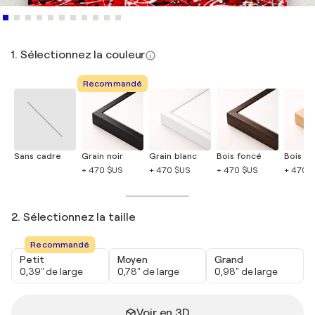
1. Sélectionnez la couleur
Recommandé
Sans cadre
Grain noir
Grain blanc
Bois foncé
Bois cla
+ 470 $US
+ 470 $US
+ 470 $US
+ 470 
2. Sélectionnez la taille
Recommandé
Petit
Moyen
Grand
0,39" de large
0,78" de large
0,98" de large
Voir en 3D