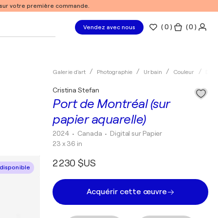
% sur votre première commande.
(
0
)
( 0 )
Vendez avec nous
Galerie d'art
Photographie
Urbain
Couleur
Digi
Cristina Stefan
Port de Montréal (sur
papier aquarelle)
2024
• Canada
•
Digital sur Papier
23 x 36 in
2 230 $US
disponible
Acquérir cette œuvre