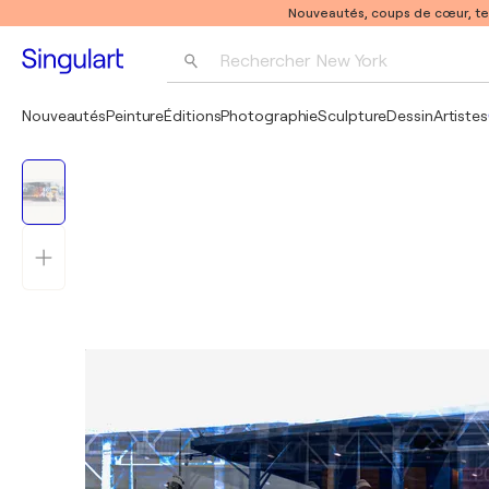
Nouveautés, coups de cœur, t
Rechercher 
New York
Photographie
Nouveautés
Peinture
Éditions
Photographie
Sculpture
Dessin
Artistes
Pop Art
Pablo Picasso