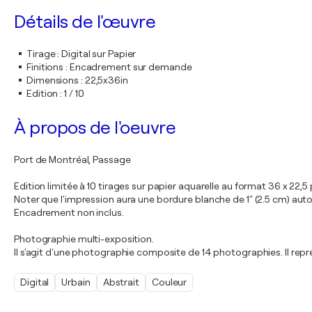
Détails de l'œuvre
Tirage
:
Digital sur Papier
Finitions
:
Encadrement sur demande
Dimensions
:
22,5x36in
Edition
:
1 / 10
À propos de l'oeuvre
Port de Montréal, Passage
Edition limitée à 10 tirages sur papier aquarelle au format 36 x 22,5
Noter que l'impression aura une bordure blanche de 1" (2.5 cm) autou
Encadrement non inclus.
Photographie multi-exposition.
Il s'agit d'une photographie composite de 14 photographies. Il repré
Digital
Urbain
Abstrait
Couleur