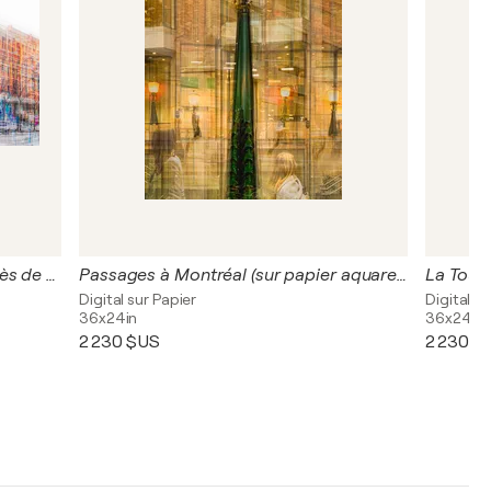
Les couleurs du Palais des Congrès de Montréal (sur papier aquarelle)
Passages à Montréal (sur papier aquarelle)
Digital sur Papier
Digital su
36x24in
36x24in
2 230 $US
2 230 $