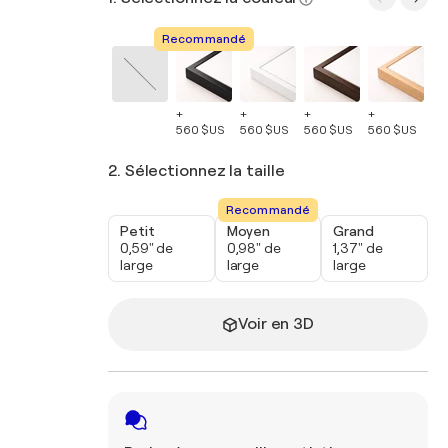
Recommandé
+
+
+
+
+
560 $US
560 $US
560 $US
560 $US
56
2. Sélectionnez la taille
Recommandé
Petit
Moyen
Grand
0,59" de
0,98" de
1,37" de
large
large
large
Voir en 3D