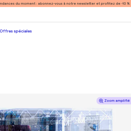
endances du moment :
abonnez-vous à notre newsletter et profitez de -10 
Offres spéciales
Zoom amplifié 