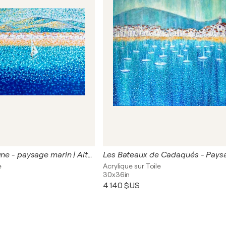
Altafulla, Espagne - paysage marin | Altafulla, Spain - seascape | Altafulla, España - paisaje marino | Altafulla, Spanien - Seelandschaft
e
Acrylique sur Toile
30x36in
4 140 $US