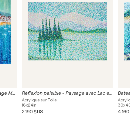
Les Bateaux de Cadaqués - Paysage Marin | Art Contemporain
Réflexion paisible - Paysage avec Lac et Montagnes | Pointillisme
Acrylique sur Toile
Acrylique
18x24in
30x40in
2 190 $US
4 160 $