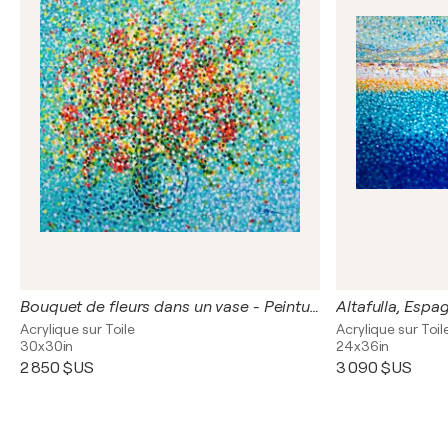
Bouquet de fleurs dans un vase - Peinture Pointillisme Originale | Art Floral
Acrylique sur Toile
Acrylique sur Toil
30x30in
24x36in
2 850 $US
3 090 $US