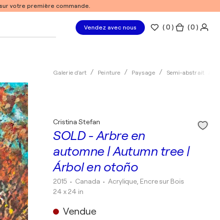
% sur votre première commande.
(
0
)
( 0 )
Vendez avec nous
Galerie d'art
Peinture
Paysage
Semi-abstrait
A
Cristina Stefan
SOLD - Arbre en
automne | Autumn tree |
Árbol en otoño
2015
• Canada
•
Acrylique, Encre sur Bois
24 x 24 in
Vendue