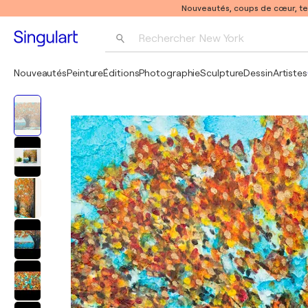
Nouveautés, coups de cœur, t
Rechercher 
New York
Photographie
Nouveautés
Peinture
Éditions
Photographie
Sculpture
Dessin
Artistes
Pop Art
Pablo Picasso