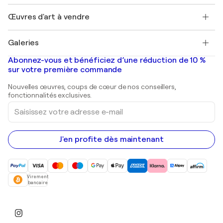
Emplois
+33 1 76 44 06 42
Henri Matisse
Découvrez une sélection d'art original
Œuvres d'art à vendre
Marc Chagall
Pablo Picasso
Tableaux à vendre
Salvador Dalí
Galeries
Tableaux abstraits à vendre
Banksy
Peintures à l'huile
Mr. Brainwash
Galeries d'art en France
Abonnez-vous et bénéficiez d’une réduction de 10 %
Peintures de paysage
Shepard Fairey
Galeries d'art en Belgique
sur votre première commande
Estampes
Sculptures
Nouvelles œuvres, coups de cœur de nos conseillers,
Peintures acryliques
fonctionnalités exclusives.
Saisissez
votre
adresse
e-
mail
J'en profite dès maintenant
Virement
bancaire