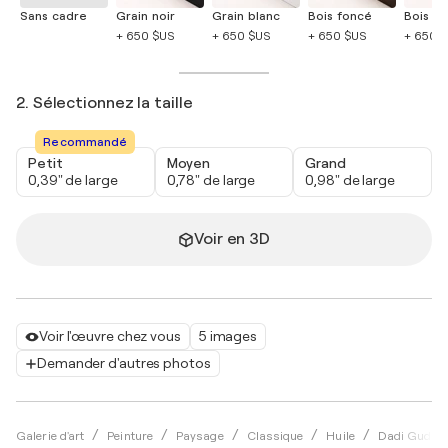
Sans cadre
Grain noir
Grain blanc
Bois foncé
Bois cla
+ 650 $US
+ 650 $US
+ 650 $US
+ 650 
2. Sélectionnez la taille
Recommandé
Petit
Moyen
Grand
0,39" de large
0,78" de large
0,98" de large
Voir en 3D
Voir l'œuvre chez vous
5 images
Demander d'autres photos
Galerie d'art
Peinture
Paysage
Classique
Huile
Dadi Gudbj