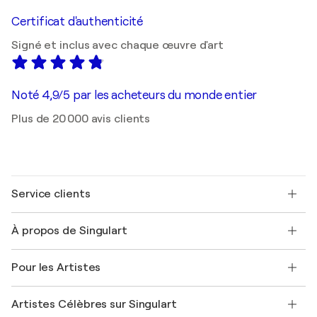
Certificat d'authenticité
Signé et inclus avec chaque œuvre d'art
Noté 4,9/5 par les acheteurs du monde entier
Plus de 20 000 avis clients
Service clients
Nous contacter
À propos de Singulart
Expédition
Politique de retour
A propos de nous
Témoignages de clients
Pour les Artistes
FAQ
Offrir une carte cadeau
Sociétés affiliées
Rejoignez notre programme commercial
Rejoindre Singulart en tant qu'artiste
Nos artistes
Mon compte
Artistes Célèbres sur Singulart
Se connecter en tant qu'Artiste
Magazine Singulart
Protection acheteur