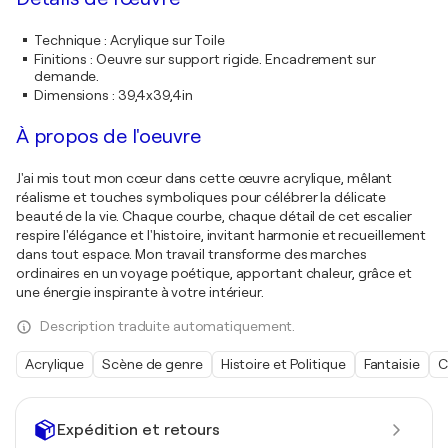
Technique
:
Acrylique sur Toile
Finitions
:
Oeuvre sur support rigide. Encadrement sur
demande.
Dimensions
:
39,4x39,4in
À propos de l'oeuvre
J'ai mis tout mon cœur dans cette œuvre acrylique, mêlant
réalisme et touches symboliques pour célébrer la délicate
beauté de la vie. Chaque courbe, chaque détail de cet escalier
respire l'élégance et l'histoire, invitant harmonie et recueillement
dans tout espace. Mon travail transforme des marches
ordinaires en un voyage poétique, apportant chaleur, grâce et
une énergie inspirante à votre intérieur.
Description traduite automatiquement.
Acrylique
Scène de genre
Histoire et Politique
Fantaisie
C
Expédition et retours