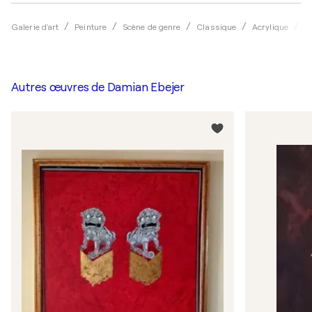
Galerie d'art
Peinture
Scène de genre
Classique
Acrylique
D
Autres œuvres de
Damian Ebejer