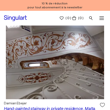
10 % de réduction
pour tout abonnement à la newsletter
(
0
)
( 0 )
Damian Ebejer
Hand-painted stairway in private residence, Malta.