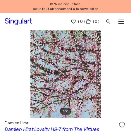
10 % de réduction
pour tout abonnement à la newsletter
(
0
)
( 0 )
1
/
2
Damien Hirst
Damien Hirst Loyalty H9-7 from The Virtues