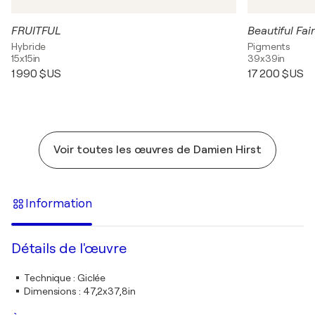
FRUITFUL
Hybride
Pigments
15x15in
39x39in
1 990 $US
17 200 $US
Voir toutes les œuvres de Damien Hirst
Information
Détails de l'œuvre
Technique
:
Giclée
Dimensions
:
47,2x37,8in