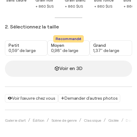
Sans cadre
Grain noir
Grain blanc
Bois foncé
Bois cla
+ 860 $US
+ 860 $US
+ 860 $US
+ 860 
2. Sélectionnez la taille
Recommandé
Petit
Moyen
Grand
0,59" de large
0,98" de large
1,37" de large
Voir en 3D
Voir l'œuvre chez vous
Demander d'autres photos
Galerie d'art
Édition
Scène de genre
Classique
Giclée
Damie