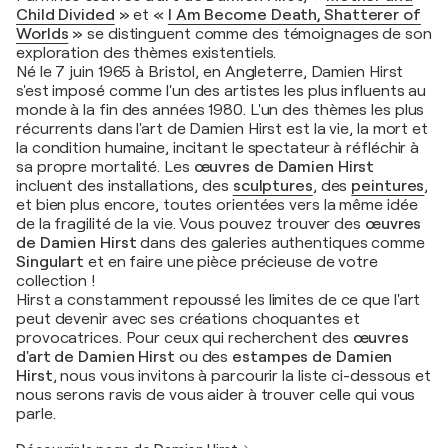
Child Divided
»
et
«
I Am Become Death, Shatterer of
Worlds
»
se distinguent comme des témoignages de son
exploration des thèmes existentiels.
Né le 7 juin 1965 à Bristol, en Angleterre, Damien Hirst
s'est imposé comme l'un des artistes les plus influents au
monde à la fin des années 1980. L'un des thèmes les plus
récurrents dans l'art de Damien Hirst est la vie, la mort et
la condition humaine, incitant le spectateur à réfléchir à
sa propre mortalité. Les
œuvres de Damien Hirst
incluent des installations, des
sculptures
, des
peintures
,
et bien plus encore, toutes orientées vers la même idée
de la fragilité de la vie. Vous pouvez trouver des
œuvres
de Damien Hirst
dans des galeries authentiques comme
Singulart
et en faire une pièce précieuse de votre
collection !
Hirst a constamment repoussé les limites de ce que l'art
peut devenir avec ses créations choquantes et
provocatrices. Pour ceux qui recherchent des
œuvres
d'art de Damien Hirst
ou des
estampes de Damien
Hirst
, nous vous invitons à parcourir la liste ci-dessous et
nous serons ravis de vous aider à trouver celle qui vous
parle.