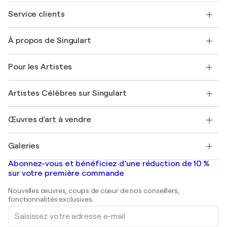
Service clients
Nous contacter
À propos de Singulart
Expédition
Politique de retour
A propos de nous
Témoignages de clients
Pour les Artistes
FAQ
Offrir une carte cadeau
Sociétés affiliées
Rejoignez notre programme commercial
Rejoindre Singulart en tant qu'artiste
Nos artistes
Mon compte
Artistes Célèbres sur Singulart
Se connecter en tant qu'Artiste
Magazine Singulart
Protection acheteur
Emplois
+33 1 76 44 06 42
Henri Matisse
Découvrez une sélection d'art original
Œuvres d'art à vendre
Marc Chagall
Pablo Picasso
Tableaux à vendre
Salvador Dalí
Galeries
Tableaux abstraits à vendre
Banksy
Peintures à l'huile
Mr. Brainwash
Galeries d'art en France
Abonnez-vous et bénéficiez d’une réduction de 10 %
Peintures de paysage
Shepard Fairey
Galeries d'art en Belgique
sur votre première commande
Estampes
Sculptures
Nouvelles œuvres, coups de cœur de nos conseillers,
Peintures acryliques
fonctionnalités exclusives.
Saisissez
votre
adresse