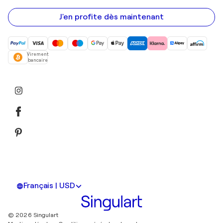
e-
mail
J'en profite dès maintenant
Virement
bancaire
Français | USD
© 2026 Singulart