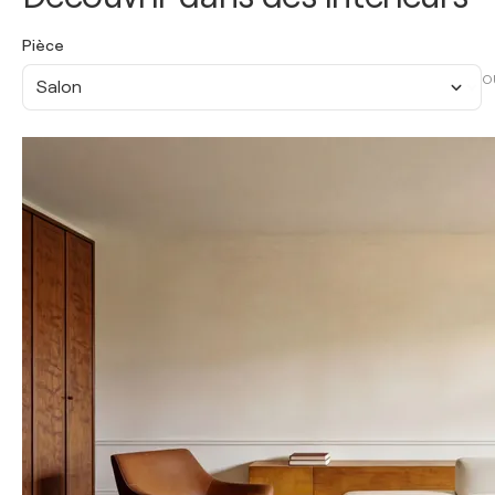
Pièce
O
Salon