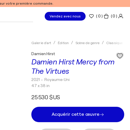
% sur votre première commande.
(
0
)
( 0 )
Vendez avec nous
Galerie d'art
Édition
Scène de genre
Classique
Damien Hirst
Damien Hirst Mercy from
The Virtues
2021
• Royaume-Uni
47 x 38 in
25 530 $US
Acquérir cette œuvre