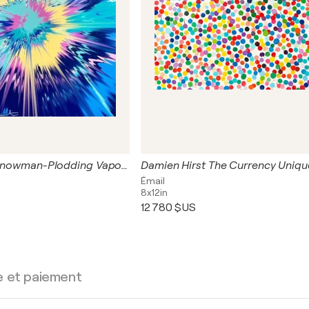
Beautiful Fair-Snowman-Plodding Vapor Painting
Émail
8x12in
12 780 $US
e et paiement