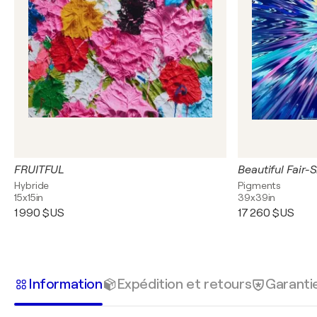
FRUITFUL
Hybride
Pigments
15x15in
39x39in
1 990 $US
17 260 $US
Information
Expédition et retours
Garanti