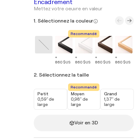
Encadrement
Mettez votre oeuvre en valeur
1. Sélectionnez la couleur
Recommandé
+
+
+
+
+
860 $US
860 $US
860 $US
860 $US
86
2. Sélectionnez la taille
Recommandé
Petit
Moyen
Grand
0,59" de
0,98" de
1,37" de
large
large
large
Voir en 3D