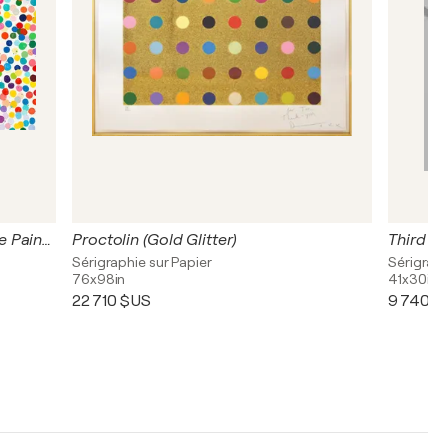
Damien Hirst The Currency Unique Painting
Proctolin (Gold Glitter)
Sérigraphie sur Papier
Sérigraph
76x98in
41x30in
22 710 $US
9 740 $