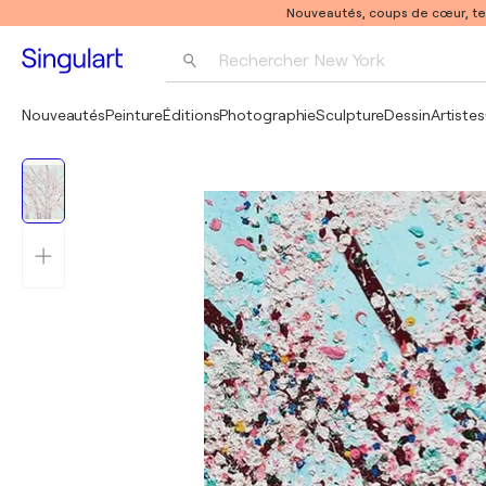
Nouveautés, coups de cœur, t
Rechercher 
New York
Photographie
Nouveautés
Peinture
Éditions
Photographie
Sculpture
Dessin
Artistes
Pop Art
Pablo Picasso