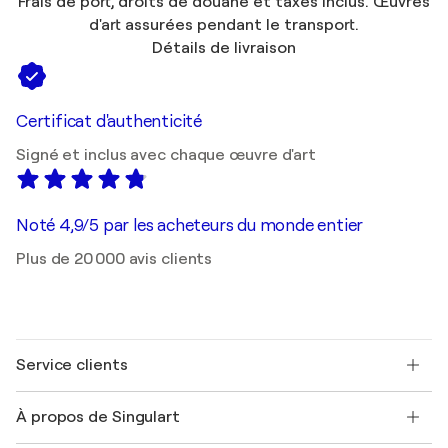
Frais de port, droits de douane et taxes inclus. Œuvres
d'art assurées pendant le transport.
Détails de livraison
Certificat d'authenticité
Signé et inclus avec chaque œuvre d'art
Noté 4,9/5 par les acheteurs du monde entier
Plus de 20 000 avis clients
Service clients
Nous contacter
À propos de Singulart
Expédition
Politique de retour