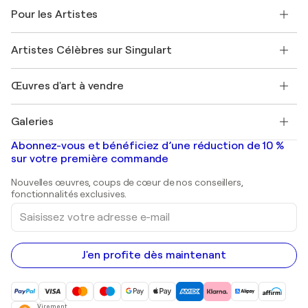
A propos de nous
Témoignages de clients
Pour les Artistes
FAQ
Offrir une carte cadeau
Sociétés affiliées
Rejoignez notre programme commercial
Rejoindre Singulart en tant qu'artiste
Nos artistes
Mon compte
Artistes Célèbres sur Singulart
Se connecter en tant qu'Artiste
Magazine Singulart
Protection acheteur
Emplois
+33 1 76 44 06 42
Henri Matisse
Découvrez une sélection d'art original
Œuvres d'art à vendre
Marc Chagall
Pablo Picasso
Tableaux à vendre
Salvador Dalí
Galeries
Tableaux abstraits à vendre
Banksy
Peintures à l'huile
Mr. Brainwash
Galeries d'art en France
Abonnez-vous et bénéficiez d’une réduction de 10 %
Peintures de paysage
Shepard Fairey
Galeries d'art en Belgique
sur votre première commande
Estampes
Sculptures
Nouvelles œuvres, coups de cœur de nos conseillers,
Peintures acryliques
fonctionnalités exclusives.
Saisissez
votre
adresse
e-
mail
J'en profite dès maintenant
Virement