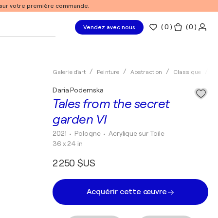
% sur votre première commande.
(
0
)
( 0 )
Vendez avec nous
Galerie d'art
Peinture
Abstraction
Classique
Ac
Daria Podemska
Tales from the secret
garden VI
2021
• Pologne
•
Acrylique sur Toile
36 x 24 in
2 250 $US
Acquérir cette œuvre