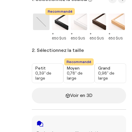
Recommandé
+
+
+
+
+
650 $US
650 $US
650 $US
650 $US
65
2. Sélectionnez la taille
Recommandé
Petit
Moyen
Grand
0,39" de
0,78" de
0,98" de
large
large
large
Voir en 3D