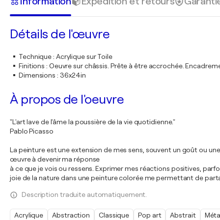
Information
Expédition et retours
Garanti
Détails de l'œuvre
Technique
:
Acrylique sur Toile
Finitions
:
Oeuvre sur châssis. Prête à être accrochée. Encadre
Dimensions
:
36x24in
À propos de l'oeuvre
"L'art lave de l'âme la poussière de la vie quotidienne."
Pablo Picasso
La peinture est une extension de mes sens, souvent un goût ou une
œuvre à devenir ma réponse
à ce que je vois ou ressens. Exprimer mes réactions positives, parf
joie de la nature dans une peinture colorée me permettant de part
Description traduite automatiquement.
Acrylique
Abstraction
Classique
Pop art
Abstrait
Méta