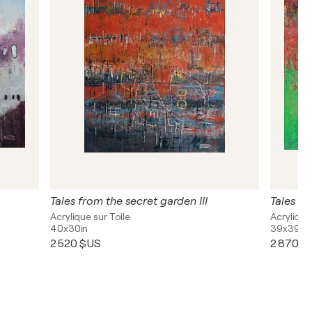
Tales from the secret garden III
Tales fr
Acrylique sur Toile
Acrylique
40x30in
39x39in
2 520 $US
2 870 $