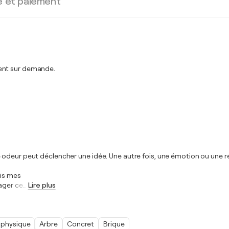
e et paiement
ment sur demande.
 odeur peut déclencher une idée. Une autre fois, une émotion ou une r
ois mes
ager ce
…
Lire plus
physique
Arbre
Concret
Brique