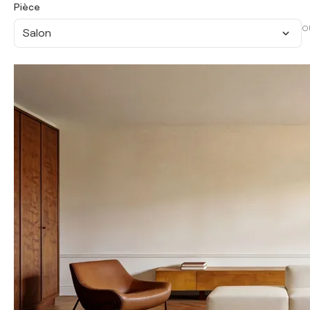
Pièce
O
Salon