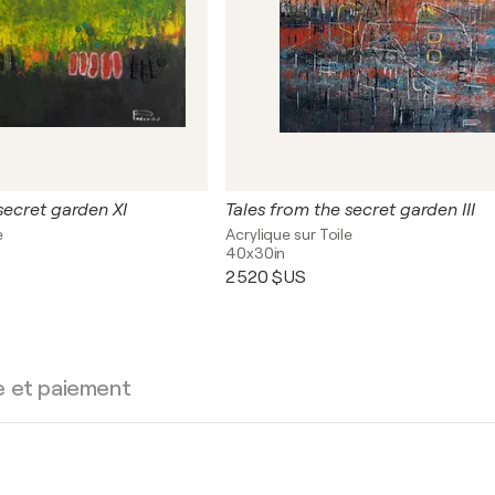
secret garden XI
Tales from the secret garden III
e
Acrylique sur Toile
40x30in
2 520 $US
e et paiement