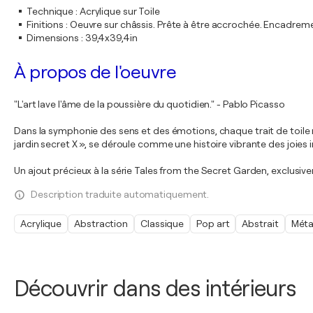
Technique
:
Acrylique sur Toile
Finitions
:
Oeuvre sur châssis. Prête à être accrochée. Encadre
Dimensions
:
39,4x39,4in
À propos de l'oeuvre
"L'art lave l'âme de la poussière du quotidien." - Pablo Picasso
Dans la symphonie des sens et des émotions, chaque trait de toile 
jardin secret X », se déroule comme une histoire vibrante des joies in
Un ajout précieux à la série Tales from the Secret Garden, exclusiv
Description traduite automatiquement.
Acrylique
Abstraction
Classique
Pop art
Abstrait
Méta
Découvrir dans des intérieurs