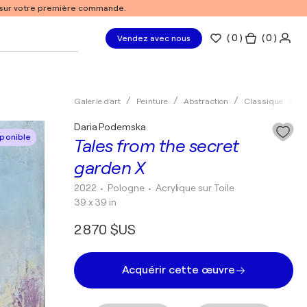
% sur votre première commande.
(
0
)
( 0 )
Vendez avec nous
Galerie d'art
Peinture
Abstraction
Classique
Ac
Daria Podemska
ponible
Tales from the secret
garden X
2022
• Pologne
•
Acrylique sur Toile
39 x 39 in
2 870 $US
Acquérir cette œuvre