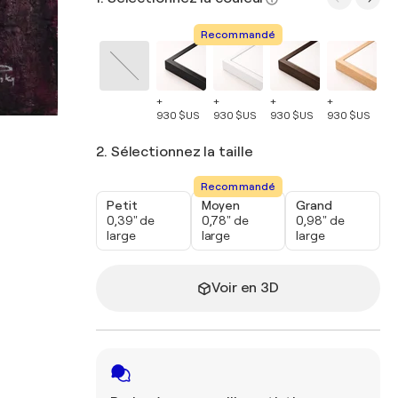
Recommandé
+
+
+
+
+
930 $US
930 $US
930 $US
930 $US
93
2. Sélectionnez la taille
Recommandé
Petit
Moyen
Grand
0,39" de
0,78" de
0,98" de
large
large
large
Voir en 3D