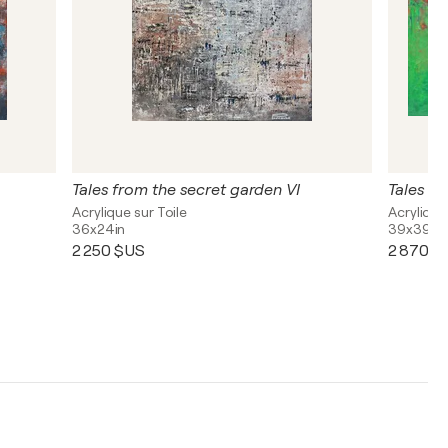
Tales from the secret garden VI
Tales fr
Acrylique sur Toile
Acrylique
36x24in
39x39in
2 250 $US
2 870 $