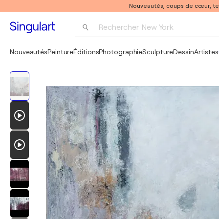
Nouveautés, coups de cœur, t
Rechercher 
New York
Photographie
Nouveautés
Peinture
Éditions
Photographie
Sculpture
Dessin
Artistes
Pop Art
Pablo Picasso