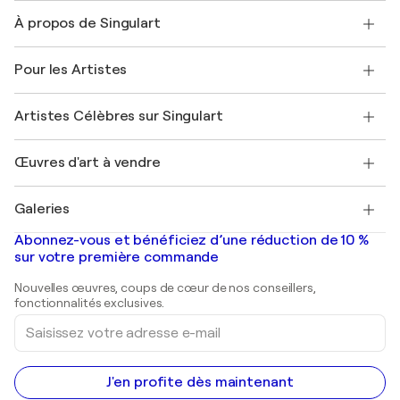
Nous contacter
À propos de Singulart
Expédition
Politique de retour
A propos de nous
Témoignages de clients
Pour les Artistes
FAQ
Offrir une carte cadeau
Sociétés affiliées
Rejoignez notre programme commercial
Rejoindre Singulart en tant qu'artiste
Nos artistes
Mon compte
Artistes Célèbres sur Singulart
Se connecter en tant qu'Artiste
Magazine Singulart
Protection acheteur
Emplois
+33 1 76 44 06 42
Henri Matisse
Découvrez une sélection d'art original
Œuvres d'art à vendre
Marc Chagall
Pablo Picasso
Tableaux à vendre
Salvador Dalí
Galeries
Tableaux abstraits à vendre
Banksy
Peintures à l'huile
Mr. Brainwash
Galeries d'art en France
Abonnez-vous et bénéficiez d’une réduction de 10 %
Peintures de paysage
Shepard Fairey
Galeries d'art en Belgique
sur votre première commande
Estampes
Sculptures
Nouvelles œuvres, coups de cœur de nos conseillers,
Peintures acryliques
fonctionnalités exclusives.
Saisissez
votre
adresse
e-
mail
J'en profite dès maintenant