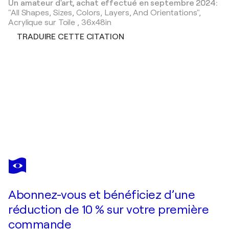
Un amateur d'art, achat effectué en septembre 2024:
"All Shapes, Sizes, Colors, Layers, And Orientations",
Acrylique sur Toile
,
36x48in
TRADUIRE CETTE CITATION
DOROTHEA
SANDRA
Vous avez adoré cette oeuvre mais elle est vendue ?
Symphonies Of Love Number 12
Abonnez-vous et bénéficiez d’une
Je passe commande
réduction de 10 % sur votre première
commande