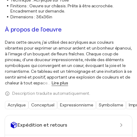
Technique
:
Acrylique sur Toile
Finitions
:
Oeuvre sur châssis. Prête à être accrochée.
Encadrement sur demande.
Dimensions
:
36x36in
À propos de l'oeuvre
Dans cette œuvre, j'ai utilisé des acryliques aux couleurs
vibrantes pour exprimer un amour ardent et un bonheur épanoui,
à l'image d'un bouquet de fleurs fraîches. Chaque coup de
pinceau, d'une douceur impressionniste, révèle des éléments
symboliques qui convergent en un cœur, évoquant la joie et le
romantisme. Ce tableau est un témoignage et une invitation à se
sentir aimé et positif, apportant une explosion de couleurs et de
chaleur à tout espace.
…
Lire plus
Description traduite automatiquement.
Acrylique
Conceptuel
Expressionnisme
Symbolisme
Imp
Expédition et retours