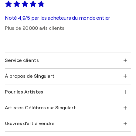
Noté 4,9/5 par les acheteurs du monde entier
Plus de 20 000 avis clients
Service clients
Nous contacter
À propos de Singulart
Expédition
Politique de retour
A propos de nous
Témoignages de clients
Pour les Artistes
FAQ
Offrir une carte cadeau
Sociétés affiliées
Rejoignez notre programme commercial
Rejoindre Singulart en tant qu'artiste
Nos artistes
Mon compte
Artistes Célèbres sur Singulart
Se connecter en tant qu'Artiste
Magazine Singulart
Protection acheteur
Emplois
+33 1 76 44 06 42
Henri Matisse
Découvrez une sélection d'art original
Œuvres d'art à vendre
Marc Chagall
Pablo Picasso
Tableaux à vendre
Salvador Dalí