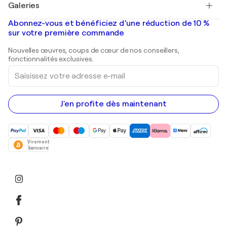
Galeries
Tableaux abstraits à vendre
Banksy
Peintures à l'huile
Mr. Brainwash
Galeries d'art en France
Abonnez-vous et bénéficiez d’une réduction de 10 %
Peintures de paysage
Shepard Fairey
Galeries d'art en Belgique
sur votre première commande
Estampes
Sculptures
Nouvelles œuvres, coups de cœur de nos conseillers,
Peintures acryliques
fonctionnalités exclusives.
Saisissez
votre
adresse
e-
mail
J'en profite dès maintenant
Virement
bancaire