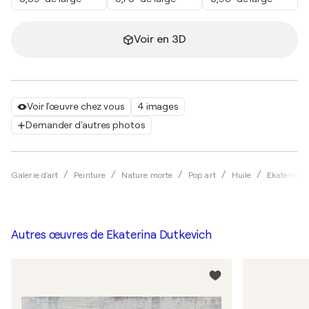
Voir en 3D
Voir l'œuvre chez vous
4 images
Demander d'autres photos
Galerie d'art
Peinture
Nature morte
Pop art
Huile
Ekaterina 
Autres œuvres de
Ekaterina Dutkevich