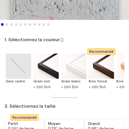
1. Sélectionnez la couleur
Recommandé
Sans cadre
Grain noir
Grain blanc
Bois foncé
Bois cla
+ 290 $US
+ 290 $US
+ 290 $US
+ 290 
2. Sélectionnez la taille
Recommandé
Petit
Moyen
Grand
0,39" de large
0,78" de large
0,98" de large