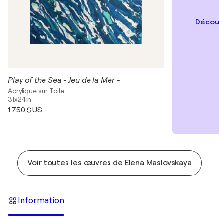
Découv
Play of the Sea - Jeu de la Mer -
Acrylique sur Toile
31x24in
1 750 $US
Voir toutes les œuvres de Elena Maslovskaya
Information