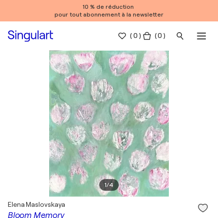
10 % de réduction
pour tout abonnement à la newsletter
(
0
)
( 0 )
1
/
4
Elena Maslovskaya
Bloom Memory