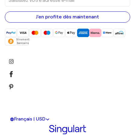
votre
adresse
e-
mail
J'en profite dès maintenant
Virement
bancaire
Français | USD