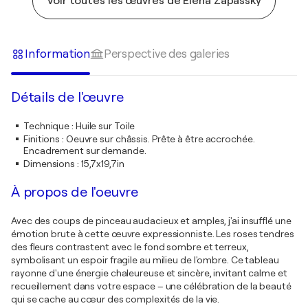
Voir toutes les œuvres de Elena Zapassky
Information
Perspective des galeries
Détails de l'œuvre
Technique
:
Huile sur Toile
Finitions
:
Oeuvre sur châssis. Prête à être accrochée.
Encadrement sur demande.
Dimensions
:
15,7x19,7in
À propos de l'oeuvre
Avec des coups de pinceau audacieux et amples, j'ai insufflé une
émotion brute à cette œuvre expressionniste. Les roses tendres
des fleurs contrastent avec le fond sombre et terreux,
symbolisant un espoir fragile au milieu de l'ombre. Ce tableau
rayonne d'une énergie chaleureuse et sincère, invitant calme et
recueillement dans votre espace – une célébration de la beauté
qui se cache au cœur des complexités de la vie.