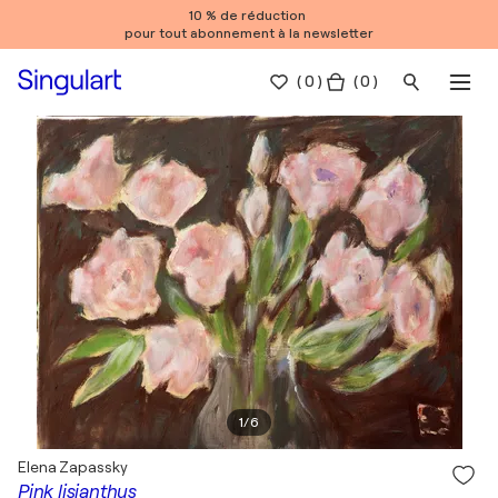
10 % de réduction
pour tout abonnement à la newsletter
(
0
)
( 0 )
1
/
6
Elena Zapassky
Pink lisianthus