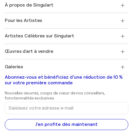
Nous contacter
À propos de Singulart
Expédition
Politique de retour
A propos de nous
Témoignages de clients
Pour les Artistes
FAQ
Offrir une carte cadeau
Sociétés affiliées
Rejoignez notre programme commercial
Rejoindre Singulart en tant qu'artiste
Nos artistes
Mon compte
Artistes Célèbres sur Singulart
Se connecter en tant qu'Artiste
Magazine Singulart
Protection acheteur
Emplois
+33 1 76 44 06 42
Henri Matisse
Découvrez une sélection d'art original
Œuvres d'art à vendre
Marc Chagall
Pablo Picasso
Tableaux à vendre
Salvador Dalí
Galeries
Tableaux abstraits à vendre
Banksy
Peintures à l'huile
Mr. Brainwash
Galeries d'art en France
Abonnez-vous et bénéficiez d’une réduction de 10 %
Peintures de paysage
Shepard Fairey
Galeries d'art en Belgique
sur votre première commande
Estampes
Sculptures
Nouvelles œuvres, coups de cœur de nos conseillers,
Peintures acryliques
fonctionnalités exclusives.
Saisissez
votre
adresse
e-
mail
J'en profite dès maintenant