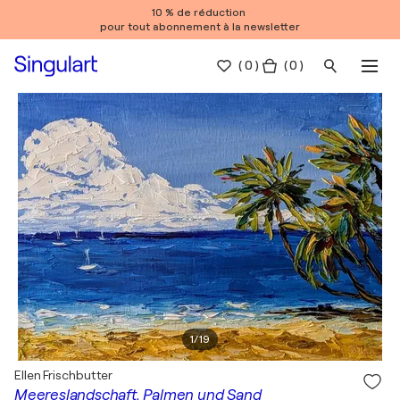
10 % de réduction
pour tout abonnement à la newsletter
(
0
)
( 0 )
1
/
19
Ellen Frischbutter
Meereslandschaft, Palmen und Sand