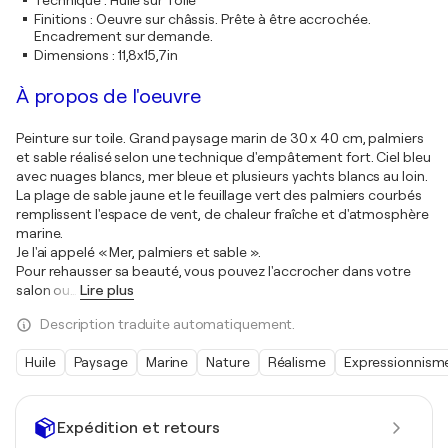
Technique
:
Huile sur Toile
Finitions
:
Oeuvre sur châssis. Prête à être accrochée.
Encadrement sur demande.
Dimensions
:
11,8x15,7in
À propos de l'oeuvre
Peinture sur toile. Grand paysage marin de 30 x 40 cm, palmiers
et sable réalisé selon une technique d'empâtement fort. Ciel bleu
avec nuages blancs, mer bleue et plusieurs yachts blancs au loin.
La plage de sable jaune et le feuillage vert des palmiers courbés
remplissent l'espace de vent, de chaleur fraîche et d'atmosphère
marine.
Je l'ai appelé « Mer, palmiers et sable ».
Pour rehausser sa beauté, vous pouvez l'accrocher dans votre
salon ou
…
Lire plus
Description traduite automatiquement.
Huile
Paysage
Marine
Nature
Réalisme
Expressionnism
Expédition et retours