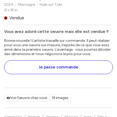
2024
• Allemagne
•
Huile sur Toile
12 x 16 in
Vendue
Vous avez adoré cette oeuvre mais elle est vendue ?
Bonne nouvelle ! L'artiste travaille sur commande. Il peut réaliser
pour vous une oeuvre sur-mesure, inspirée de ce que vous avez
aimé dans la première oeuvre. L'avantage : vous pourrez décider
des dimensions et nous négocions le prix pour vous.
Je passe commande
Voir l'œuvre chez vous
19 images
Galerie d'art
Peinture
Paysage
Réalisme
Huile
Ellen Frischbu