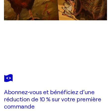
ELLEN
FRISCHBUTTER
Vous avez adoré cette oeuvre mais elle est vendue ?
Meereslandschaft, Palmen und Sand
Abonnez-vous et bénéficiez d’une
Je passe commande
réduction de 10 % sur votre première
commande