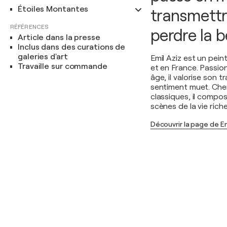
Étoiles Montantes
transmettr
RÉFÉRENCES
perdre la b
Article dans la presse
Inclus dans des curations de
galeries d'art
Emil Aziz est un pei
Travaille sur commande
et en France. Passio
âge, il valorise son t
sentiment muet. Che
classiques, il compo
scènes de la vie rich
Découvrir la page de Em