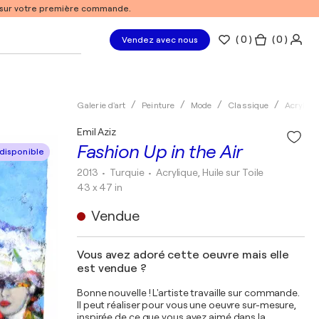
% sur votre première commande.
(
0
)
( 0 )
Vendez avec nous
Galerie d'art
Peinture
Mode
Classique
Acryliqu
Emil Aziz
Fashion Up in the Air
disponible
2013
• Turquie
•
Acrylique, Huile sur Toile
43 x 47 in
Vendue
Vous avez adoré cette oeuvre mais elle
est vendue ?
Bonne nouvelle ! L'artiste travaille sur commande.
Il peut réaliser pour vous une oeuvre sur-mesure,
inspirée de ce que vous avez aimé dans la