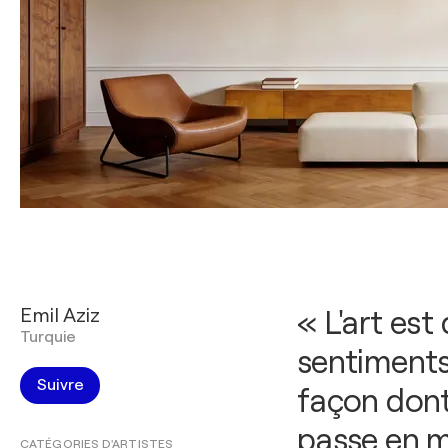
Emil Aziz
« L'art est
Turquie
sentiments 
Suivre
façon dont
passe en m
CATÉGORIES D'ARTISTES