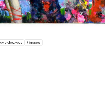
œuvre chez vous
7 images