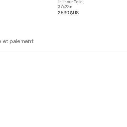
Huile sur Toile
37x22in
2 530 $US
e et paiement