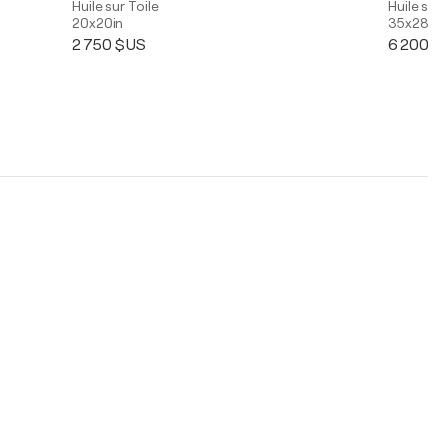
Huile sur Toile
Huile sur 
20x20in
35x28in
2 750 $US
6 200 $