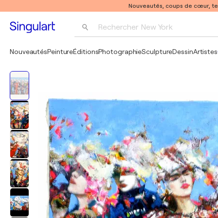
Nouveautés, coups de cœur, t
Rechercher 
New York
Photographie
Nouveautés
Peinture
Éditions
Photographie
Sculpture
Dessin
Artistes
Pop Art
Pablo Picasso