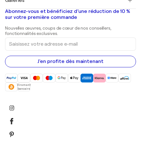
Galeries
Tableaux abstraits à vendre
Banksy
Peintures à l'huile
Mr. Brainwash
Galeries d'art en France
Abonnez-vous et bénéficiez d’une réduction de 10 %
Peintures de paysage
Shepard Fairey
Galeries d'art en Belgique
sur votre première commande
Estampes
Sculptures
Nouvelles œuvres, coups de cœur de nos conseillers,
Peintures acryliques
fonctionnalités exclusives.
Saisissez
votre
adresse
e-
mail
J'en profite dès maintenant
Virement
bancaire