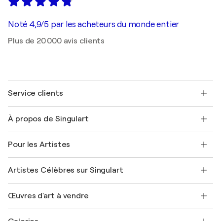
Noté 4,9/5 par les acheteurs du monde entier
Plus de 20 000 avis clients
Service clients
Nous contacter
À propos de Singulart
Expédition
Politique de retour
A propos de nous
Témoignages de clients
Pour les Artistes
FAQ
Offrir une carte cadeau
Sociétés affiliées
Rejoignez notre programme commercial
Rejoindre Singulart en tant qu'artiste
Nos artistes
Mon compte
Artistes Célèbres sur Singulart
Se connecter en tant qu'Artiste
Magazine Singulart
Protection acheteur
Emplois
+33 1 76 44 06 42
Henri Matisse
Découvrez une sélection d'art original
Œuvres d'art à vendre
Marc Chagall
Pablo Picasso
Tableaux à vendre
Salvador Dalí