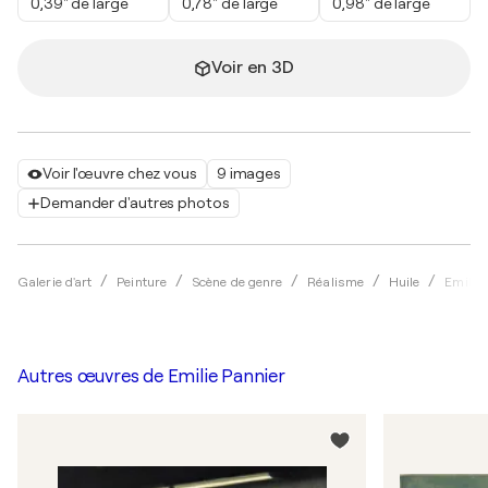
0,39" de large
0,78" de large
0,98" de large
Voir en 3D
Voir l'œuvre chez vous
9 images
Demander d'autres photos
Galerie d'art
Peinture
Scène de genre
Réalisme
Huile
Emilie
Autres œuvres de
Emilie Pannier