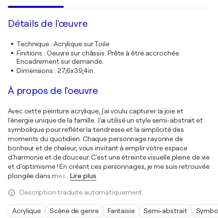
Détails de l'œuvre
Technique
:
Acrylique sur Toile
Finitions
:
Oeuvre sur châssis. Prête à être accrochée.
Encadrement sur demande.
Dimensions
:
27,6x39,4in
À propos de l'oeuvre
Avec cette peinture acrylique, j'ai voulu capturer la joie et
l'énergie unique de la famille. J'ai utilisé un style semi-abstrait et
symbolique pour refléter la tendresse et la simplicité des
moments du quotidien. Chaque personnage rayonne de
bonheur et de chaleur, vous invitant à emplir votre espace
d'harmonie et de douceur. C'est une étreinte visuelle pleine de vie
et d'optimisme ! En créant ces personnages, je me suis retrouvée
plongée dans mes
…
Lire plus
Description traduite automatiquement.
Acrylique
Scène de genre
Fantaisie
Semi-abstrait
Symbo