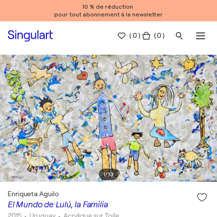
10 % de réduction
pour tout abonnement à la newsletter
(
0
)
( 0 )
1
/
13
Enriqueta Aguilo
El Mundo de Lulú, la Familia
2015
• Uruguay
•
Acrylique sur Toile