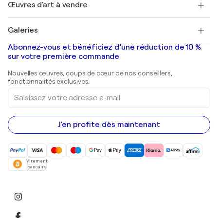
Découvrez une sélection d'art original
Œuvres d'art à vendre
Marc Chagall
Pablo Picasso
Tableaux à vendre
Salvador Dalí
Galeries
Tableaux abstraits à vendre
Banksy
Peintures à l'huile
Mr. Brainwash
Galeries d'art en France
Abonnez-vous et bénéficiez d’une réduction de 10 %
Peintures de paysage
Shepard Fairey
Galeries d'art en Belgique
sur votre première commande
Estampes
Sculptures
Nouvelles œuvres, coups de cœur de nos conseillers,
Peintures acryliques
fonctionnalités exclusives.
Saisissez
votre
adresse
e-
mail
J'en profite dès maintenant
Virement
bancaire