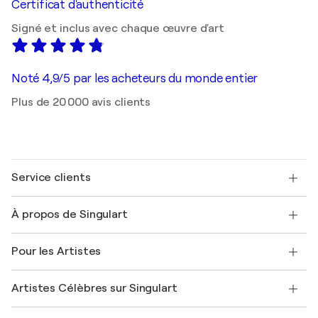
Certificat d'authenticité
Signé et inclus avec chaque œuvre d'art
Noté 4,9/5 par les acheteurs du monde entier
Plus de 20 000 avis clients
Service clients
Nous contacter
À propos de Singulart
Expédition
Politique de retour
A propos de nous
Témoignages de clients
Pour les Artistes
FAQ
Offrir une carte cadeau
Sociétés affiliées
Rejoignez notre programme commercial
Rejoindre Singulart en tant qu'artiste
Nos artistes
Mon compte
Artistes Célèbres sur Singulart
Se connecter en tant qu'Artiste
Magazine Singulart
Protection acheteur
Emplois
+33 1 76 44 06 42
Henri Matisse