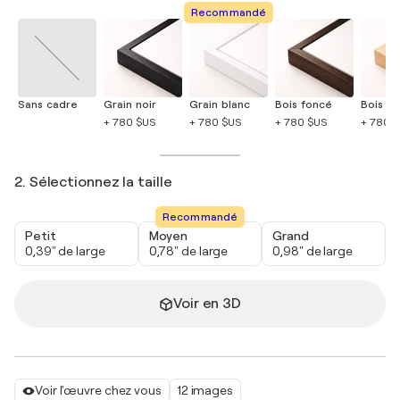
Recommandé
Sans cadre
Grain noir
Grain blanc
Bois foncé
Bois cla
+ 780 $US
+ 780 $US
+ 780 $US
+ 780 
2. Sélectionnez la taille
Recommandé
Petit
Moyen
Grand
0,39" de large
0,78" de large
0,98" de large
Voir en 3D
Voir l'œuvre chez vous
12 images