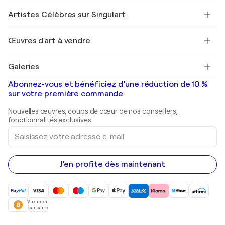
Rejoignez notre programme commercial
Rejoindre Singulart en tant qu'artiste
Nos artistes
Mon compte
Artistes Célèbres sur Singulart
Se connecter en tant qu'Artiste
Magazine Singulart
Protection acheteur
Emplois
+33 1 76 44 06 42
Henri Matisse
Découvrez une sélection d'art original
Œuvres d'art à vendre
Marc Chagall
Pablo Picasso
Tableaux à vendre
Salvador Dalí
Galeries
Tableaux abstraits à vendre
Banksy
Peintures à l'huile
Mr. Brainwash
Galeries d'art en France
Abonnez-vous et bénéficiez d’une réduction de 10 %
Peintures de paysage
Shepard Fairey
Galeries d'art en Belgique
sur votre première commande
Estampes
Sculptures
Nouvelles œuvres, coups de cœur de nos conseillers,
Peintures acryliques
fonctionnalités exclusives.
Saisissez
votre
adresse
e-
mail
J'en profite dès maintenant
Virement
bancaire