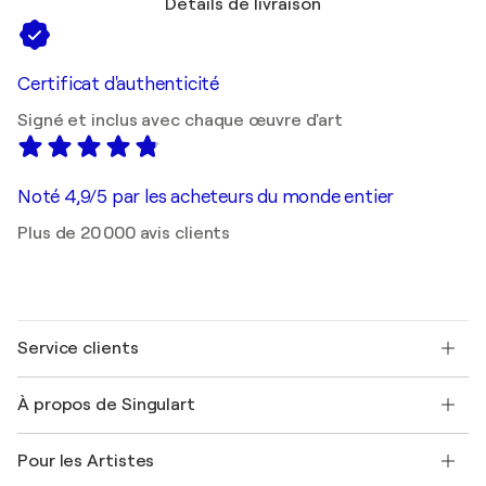
Détails de livraison
Certificat d'authenticité
Signé et inclus avec chaque œuvre d'art
Noté 4,9/5 par les acheteurs du monde entier
Plus de 20 000 avis clients
Service clients
Nous contacter
À propos de Singulart
Expédition
Politique de retour
A propos de nous
Témoignages de clients
Pour les Artistes
FAQ
Offrir une carte cadeau
Sociétés affiliées