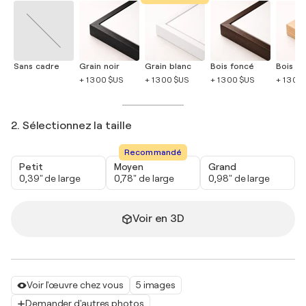
Sans cadre
Grain noir
Grain blanc
Bois foncé
Bois cla
+ 1 300 $US
+ 1 300 $US
+ 1 300 $US
+ 1 300
2. Sélectionnez la taille
Recommandé
Petit
Moyen
Grand
0,39" de large
0,78" de large
0,98" de large
Voir en 3D
Voir l'œuvre chez vous
5 images
Demander d'autres photos