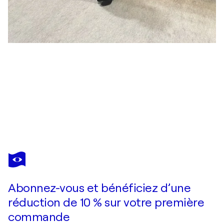
EXCLUSIVE
ARTS
Vous avez adoré cette oeuvre mais elle est vendue ?
Golden beams Set of four 30x110x2 cm
Abonnez-vous et bénéficiez d’une
Je passe commande
réduction de 10 % sur votre première
commande