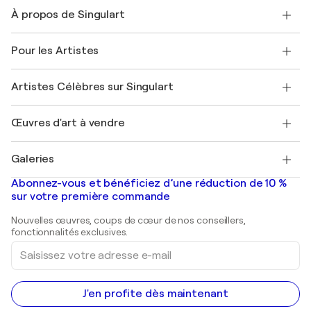
Nous contacter
À propos de Singulart
Expédition
Politique de retour
A propos de nous
Témoignages de clients
Pour les Artistes
FAQ
Offrir une carte cadeau
Sociétés affiliées
Rejoignez notre programme commercial
Rejoindre Singulart en tant qu'artiste
Nos artistes
Mon compte
Artistes Célèbres sur Singulart
Se connecter en tant qu'Artiste
Magazine Singulart
Protection acheteur
Emplois
+33 1 76 44 06 42
Henri Matisse
Découvrez une sélection d'art original
Œuvres d'art à vendre
Marc Chagall
Pablo Picasso
Tableaux à vendre
Salvador Dalí
Galeries
Tableaux abstraits à vendre
Banksy
Peintures à l'huile
Mr. Brainwash
Galeries d'art en France
Abonnez-vous et bénéficiez d’une réduction de 10 %
Peintures de paysage
Shepard Fairey
Galeries d'art en Belgique
sur votre première commande
Estampes
Sculptures
Nouvelles œuvres, coups de cœur de nos conseillers,
Peintures acryliques
fonctionnalités exclusives.
Saisissez
votre
adresse
e-
mail
J'en profite dès maintenant