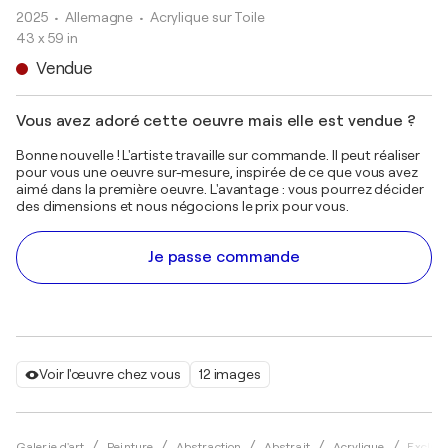
2025
• Allemagne
•
Acrylique sur Toile
43 x 59 in
Vendue
Vous avez adoré cette oeuvre mais elle est vendue ?
Bonne nouvelle ! L'artiste travaille sur commande. Il peut réaliser
pour vous une oeuvre sur-mesure, inspirée de ce que vous avez
aimé dans la première oeuvre. L'avantage : vous pourrez décider
des dimensions et nous négocions le prix pour vous.
Je passe commande
Voir l'œuvre chez vous
12 images
Galerie d'art
Peinture
Abstraction
Abstrait
Acrylique
Exclusi