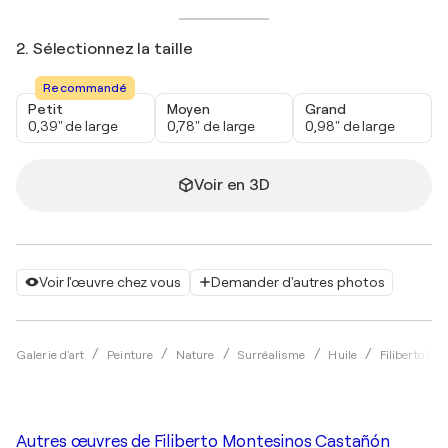
2. Sélectionnez la taille
Recommandé
Petit
Moyen
Grand
0,39" de large
0,78" de large
0,98" de large
Voir en 3D
Voir l'œuvre chez vous
Demander d'autres photos
Galerie d'art
Peinture
Nature
Surréalisme
Huile
Filiberto M
Autres œuvres de
Filiberto Montesinos Castañón