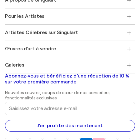
À propos de Singulart
Expédition
Politique de retour
A propos de nous
Témoignages de clients
Pour les Artistes
FAQ
Offrir une carte cadeau
Sociétés affiliées
Rejoignez notre programme commercial
Rejoindre Singulart en tant qu'artiste
Nos artistes
Mon compte
Artistes Célèbres sur Singulart
Se connecter en tant qu'Artiste
Magazine Singulart
Protection acheteur
Emplois
+33 1 76 44 06 42
Henri Matisse
Découvrez une sélection d'art original
Œuvres d'art à vendre
Marc Chagall
Pablo Picasso
Tableaux à vendre
Salvador Dalí
Galeries
Tableaux abstraits à vendre
Banksy
Peintures à l'huile
Mr. Brainwash
Galeries d'art en France
Abonnez-vous et bénéficiez d’une réduction de 10 %
Peintures de paysage
Shepard Fairey
Galeries d'art en Belgique
sur votre première commande
Estampes
Sculptures
Nouvelles œuvres, coups de cœur de nos conseillers,
Peintures acryliques
fonctionnalités exclusives.
Saisissez
votre
adresse
e-
mail
J'en profite dès maintenant