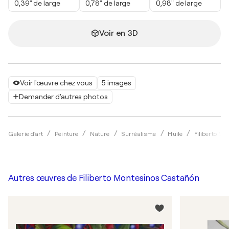
0,39" de large
0,78" de large
0,98" de large
Voir en 3D
Voir l'œuvre chez vous
5 images
Demander d'autres photos
Galerie d'art
Peinture
Nature
Surréalisme
Huile
Filiberto M
Autres œuvres de
Filiberto Montesinos Castañón