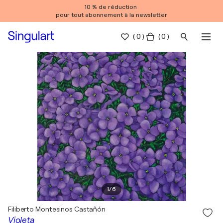
10 % de réduction
pour tout abonnement à la newsletter
(
0
)
( 0 )
1
/
6
Filiberto Montesinos Castañón
Violeta