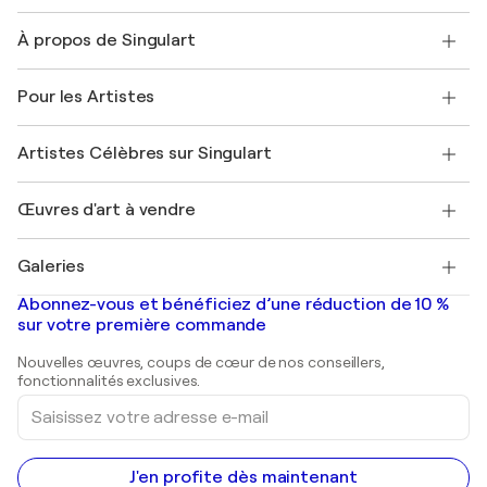
Nous contacter
À propos de Singulart
Expédition
Politique de retour
A propos de nous
Témoignages de clients
Pour les Artistes
FAQ
Offrir une carte cadeau
Sociétés affiliées
Rejoignez notre programme commercial
Rejoindre Singulart en tant qu'artiste
Nos artistes
Mon compte
Artistes Célèbres sur Singulart
Se connecter en tant qu'Artiste
Magazine Singulart
Protection acheteur
Emplois
+33 1 76 44 06 42
Henri Matisse
Découvrez une sélection d'art original
Œuvres d'art à vendre
Marc Chagall
Pablo Picasso
Tableaux à vendre
Salvador Dalí
Galeries
Tableaux abstraits à vendre
Banksy
Peintures à l'huile
Mr. Brainwash
Galeries d'art en France
Abonnez-vous et bénéficiez d’une réduction de 10 %
Peintures de paysage
Shepard Fairey
Galeries d'art en Belgique
sur votre première commande
Estampes
Sculptures
Nouvelles œuvres, coups de cœur de nos conseillers,
Peintures acryliques
fonctionnalités exclusives.
Saisissez
votre
adresse
e-
mail
J'en profite dès maintenant