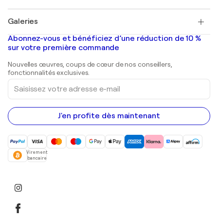
Pablo Picasso
Tableaux à vendre
Salvador Dalí
Galeries
Tableaux abstraits à vendre
Banksy
Peintures à l'huile
Mr. Brainwash
Galeries d'art en France
Abonnez-vous et bénéficiez d’une réduction de 10 %
Peintures de paysage
Shepard Fairey
Galeries d'art en Belgique
sur votre première commande
Estampes
Sculptures
Nouvelles œuvres, coups de cœur de nos conseillers,
Peintures acryliques
fonctionnalités exclusives.
Saisissez
votre
adresse
e-
mail
J'en profite dès maintenant
Virement
bancaire