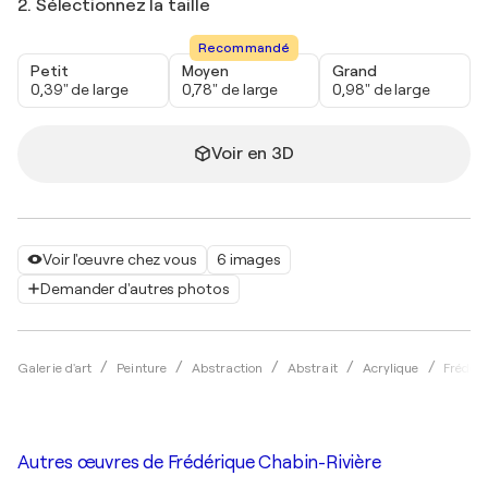
2. Sélectionnez la taille
Recommandé
Petit
Moyen
Grand
0,39" de large
0,78" de large
0,98" de large
Voir en 3D
Voir l'œuvre chez vous
6 images
Demander d'autres photos
Galerie d'art
Peinture
Abstraction
Abstrait
Acrylique
Frédéri
Autres œuvres de
Frédérique Chabin-Rivière