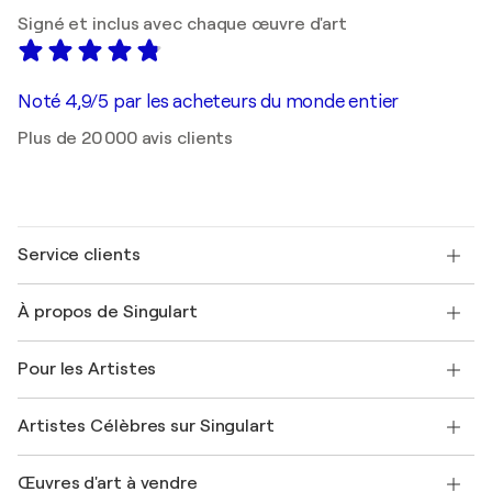
Signé et inclus avec chaque œuvre d'art
Noté 4,9/5 par les acheteurs du monde entier
Plus de 20 000 avis clients
Service clients
Nous contacter
À propos de Singulart
Expédition
Politique de retour
A propos de nous
Témoignages de clients
Pour les Artistes
FAQ
Offrir une carte cadeau
Sociétés affiliées
Rejoignez notre programme commercial
Rejoindre Singulart en tant qu'artiste
Nos artistes
Mon compte
Artistes Célèbres sur Singulart
Se connecter en tant qu'Artiste
Magazine Singulart
Protection acheteur
Emplois
+33 1 76 44 06 42
Henri Matisse
Découvrez une sélection d'art original
Œuvres d'art à vendre
Marc Chagall