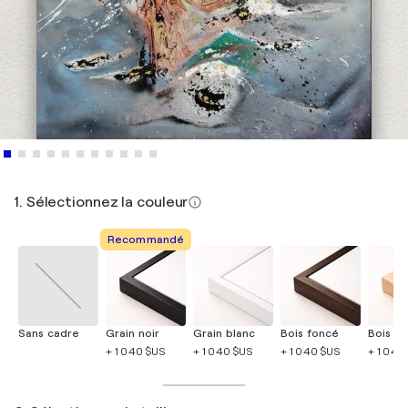
1. Sélectionnez la couleur
Recommandé
Sans cadre
Grain noir
Grain blanc
Bois foncé
Bois cla
+ 1 040 $US
+ 1 040 $US
+ 1 040 $US
+ 1 040