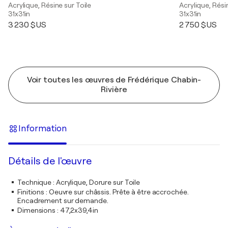
Acrylique, Résine sur Toile
Acrylique, Rési
31x31in
31x31in
3 230 $US
2 750 $US
Voir toutes les œuvres de Frédérique Chabin-
Rivière
Information
Détails de l'œuvre
Technique
:
Acrylique, Dorure sur Toile
Finitions
:
Oeuvre sur châssis. Prête à être accrochée.
Encadrement sur demande.
Dimensions
:
47,2x39,4in