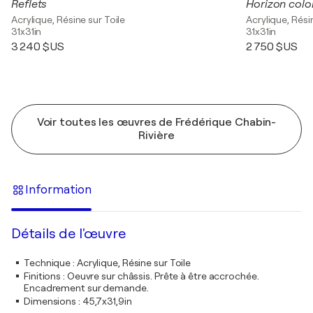
Reflets
Horizon colo
Acrylique, Résine sur Toile
Acrylique, Rési
31x31in
31x31in
3 240 $US
2 750 $US
Voir toutes les œuvres de Frédérique Chabin-
Rivière
Information
Détails de l'œuvre
Technique
:
Acrylique, Résine sur Toile
Finitions
:
Oeuvre sur châssis. Prête à être accrochée.
Encadrement sur demande.
Dimensions
:
45,7x31,9in