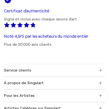
Certificat d'authenticité
Signé et inclus avec chaque œuvre d'art
Noté 4,9/5 par les acheteurs du monde entier
Plus de 20 000 avis clients
Service clients
Nous contacter
À propos de Singulart
Expédition
Politique de retour
A propos de nous
Témoignages de clients
Pour les Artistes
FAQ
Offrir une carte cadeau
Sociétés affiliées
Rejoignez notre programme commercial
Rejoindre Singulart en tant qu'artiste
Nos artistes
Mon compte
Artistes Célèbres sur Singulart
Se connecter en tant qu'Artiste