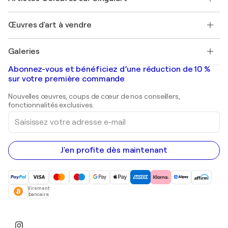
Magazine Singulart
Protection acheteur
Emplois
+33 1 76 44 06 42
Henri Matisse
Découvrez une sélection d'art original
Œuvres d'art à vendre
Marc Chagall
Pablo Picasso
Tableaux à vendre
Salvador Dalí
Galeries
Tableaux abstraits à vendre
Banksy
Peintures à l'huile
Mr. Brainwash
Galeries d'art en France
Abonnez-vous et bénéficiez d’une réduction de 10 %
Peintures de paysage
Shepard Fairey
Galeries d'art en Belgique
sur votre première commande
Estampes
Sculptures
Nouvelles œuvres, coups de cœur de nos conseillers,
Peintures acryliques
fonctionnalités exclusives.
Saisissez
votre
adresse
e-
mail
J'en profite dès maintenant
Virement
bancaire