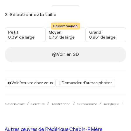
2. Sélectionnez la taille
Recommandé
Petit
Moyen
Grand
0,39" de large
0,78" de large
0,98" de large
Voir en 3D
Voir l'œuvre chez vous
Demander d'autres photos
Galerie d'art
Peinture
Abstraction
Surréalisme
Acrylique
Fré
Autres œuvres de
Frédérique Chabin-Rivière