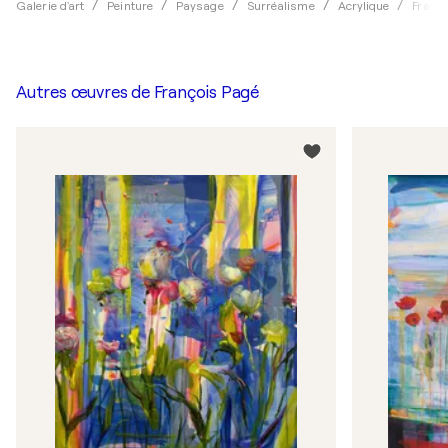
Galerie d'art
Peinture
Paysage
Surréalisme
Acrylique
Franç
Autres œuvres de
François Pagé