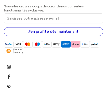
Sculptures
Nouvelles œuvres, coups de cœur de nos conseillers,
Peintures acryliques
fonctionnalités exclusives.
Saisissez
votre
adresse
e-
mail
J'en profite dès maintenant
Virement
bancaire