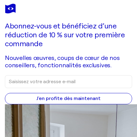
FRANÇOIS PAGÉ
A trop vouloir aller dévorer le soleil avec ses grands éclats de rire quand le vent caressait vos robes dans les airs, toujours plus haut, quelle inconscience.
4 380 $US
Faire une offre
Acquérir
Abonnez-vous et bénéficiez d’une
réduction de 10 % sur votre première
commande
Nouvelles œuvres, coups de cœur de nos
conseillers, fonctionnalités exclusives.
J'en profite dès maintenant