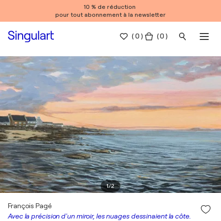
10 % de réduction
pour tout abonnement à la newsletter
(
0
)
( 0 )
1
/
2
François Pagé
Avec la précision d'un miroir, les nuages dessinaient la côte.