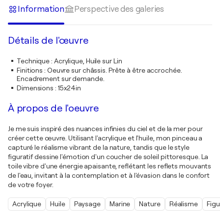
Information
Perspective des galeries
Détails de l'œuvre
Technique
:
Acrylique, Huile sur Lin
Finitions
:
Oeuvre sur châssis. Prête à être accrochée.
Encadrement sur demande.
Dimensions
:
15x24in
À propos de l'oeuvre
Je me suis inspiré des nuances infinies du ciel et de la mer pour
créer cette œuvre. Utilisant l'acrylique et l'huile, mon pinceau a
capturé le réalisme vibrant de la nature, tandis que le style
figuratif dessine l'émotion d'un coucher de soleil pittoresque. La
toile vibre d'une énergie apaisante, reflétant les reflets mouvants
de l'eau, invitant à la contemplation et à l'évasion dans le confort
de votre foyer.
Acrylique
Huile
Paysage
Marine
Nature
Réalisme
Figu