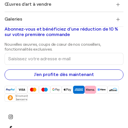
Découvrez une sélection d'art original
Œuvres d'art à vendre
Marc Chagall
Pablo Picasso
Tableaux à vendre
Salvador Dalí
Galeries
Tableaux abstraits à vendre
Banksy
Peintures à l'huile
Mr. Brainwash
Galeries d'art en France
Abonnez-vous et bénéficiez d’une réduction de 10 %
Peintures de paysage
Shepard Fairey
Galeries d'art en Belgique
sur votre première commande
Estampes
Sculptures
Nouvelles œuvres, coups de cœur de nos conseillers,
Peintures acryliques
fonctionnalités exclusives.
Saisissez
votre
adresse
e-
mail
J'en profite dès maintenant
Virement
bancaire