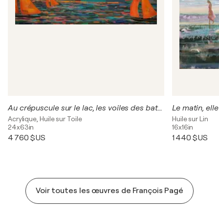
Au crépuscule sur le lac, les voiles des bateaux se souvenaient du soleil quand elles claquaient sous les rayons chauds du zénith. Elles glissaient en sautant parfois les flots comme sur un tapis persans, accélérant à la vue du port où elles s'endormiraie
Acrylique, Huile sur Toile
Huile sur Lin
24x63in
16x16in
4 760 $US
1 440 $US
Voir toutes les œuvres de François Pagé