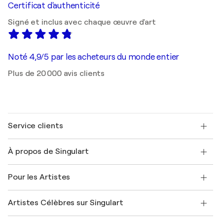
Certificat d'authenticité
Signé et inclus avec chaque œuvre d'art
Noté 4,9/5 par les acheteurs du monde entier
Plus de 20 000 avis clients
Service clients
Nous contacter
À propos de Singulart
Expédition
Politique de retour
A propos de nous
Témoignages de clients
Pour les Artistes
FAQ
Offrir une carte cadeau
Sociétés affiliées
Rejoignez notre programme commercial
Rejoindre Singulart en tant qu'artiste
Nos artistes
Mon compte
Artistes Célèbres sur Singulart
Se connecter en tant qu'Artiste
Magazine Singulart
Protection acheteur
Emplois
+33 1 76 44 06 42
Henri Matisse