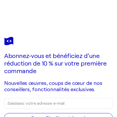
FRANÇOIS PAGÉ
Avec la précision d'un miroir, les nuages dessinaient la côte. Les reflets d'argent venaient mourir puis renaître sur la jetée, à ta fenêtre, tu me regardais peindre les couleurs du soir.
2 250 $US
Faire une offre
Acquérir
Abonnez-vous et bénéficiez d’une
réduction de 10 % sur votre première
commande
Nouvelles œuvres, coups de cœur de nos
conseillers, fonctionnalités exclusives.