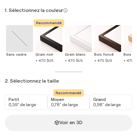
1. Sélectionnez la couleur
Recommandé
Sans cadre
Grain noir
Grain blanc
Bois foncé
Bois cla
+ 470 $US
+ 470 $US
+ 470 $US
+ 470 
2. Sélectionnez la taille
Recommandé
Petit
Moyen
Grand
0,39" de large
0,78" de large
0,98" de large
Voir en 3D