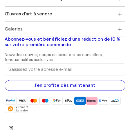
Magazine Singulart
Protection acheteur
Emplois
+33 1 76 44 06 42
Henri Matisse
Découvrez une sélection d'art original
Œuvres d'art à vendre
Marc Chagall
Pablo Picasso
Tableaux à vendre
Salvador Dalí
Galeries
Tableaux abstraits à vendre
Banksy
Peintures à l'huile
Mr. Brainwash
Galeries d'art en France
Abonnez-vous et bénéficiez d’une réduction de 10 %
Peintures de paysage
Shepard Fairey
Galeries d'art en Belgique
sur votre première commande
Estampes
Sculptures
Nouvelles œuvres, coups de cœur de nos conseillers,
Peintures acryliques
fonctionnalités exclusives.
Saisissez
votre
adresse
e-
mail
J'en profite dès maintenant
Virement
bancaire