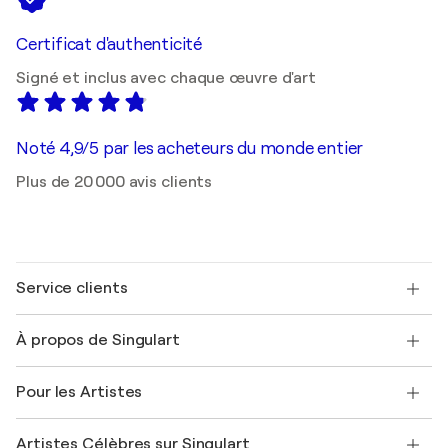
Certificat d'authenticité
Signé et inclus avec chaque œuvre d'art
Noté 4,9/5 par les acheteurs du monde entier
Plus de 20 000 avis clients
Service clients
Nous contacter
À propos de Singulart
Expédition
Politique de retour
A propos de nous
Témoignages de clients
Pour les Artistes
FAQ
Offrir une carte cadeau
Sociétés affiliées
Rejoignez notre programme commercial
Rejoindre Singulart en tant qu'artiste
Nos artistes
Mon compte
Artistes Célèbres sur Singulart
Se connecter en tant qu'Artiste