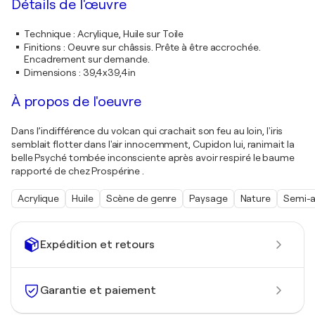
Détails de l'œuvre
Technique
:
Acrylique, Huile sur Toile
Finitions
:
Oeuvre sur châssis. Prête à être accrochée.
Encadrement sur demande.
Dimensions
:
39,4x39,4in
À propos de l'oeuvre
Dans l’indifférence du volcan qui crachait son feu au loin, l'iris
semblait flotter dans l'air innocemment, Cupidon lui, ranimait la
belle Psyché tombée inconsciente après avoir respiré le baume
rapporté de chez Prospérine .
Acrylique
Huile
Scène de genre
Paysage
Nature
Semi-a
Expédition et retours
Garantie et paiement