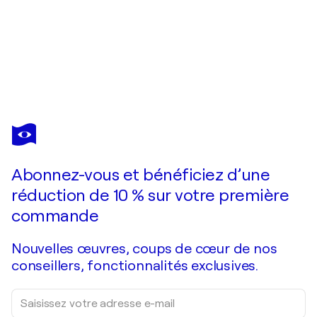
FRANÇOIS
PAGÉ
Vous avez adoré cette oeuvre mais elle est vendue ?
Dans l’indifférence du volcan qui crachait son feu au loin, l'iris semblait flotter dans l'air innocemment, Cupidon lui, ranimait la belle Psyché tombée inconsciente après avoir respiré le baume rapporté de chez Prospérine .
Abonnez-vous et bénéficiez d’une
Je passe commande
réduction de 10 % sur votre première
commande
Nouvelles œuvres, coups de cœur de nos
conseillers, fonctionnalités exclusives.