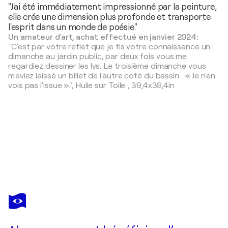
"J'ai été immédiatement impressionné par la peinture,
elle crée une dimension plus profonde et transporte
l'esprit dans un monde de poésie."
Un amateur d'art, achat effectué en janvier 2024:
"C'est par votre reflet que je fis votre connaissance un
dimanche au jardin public, par deux fois vous me
regardiez dessiner les lys. Le troisième dimanche vous
m'aviez laissé un billet de l'autre coté du bassin : « Je n'en
vois pas l'issue ».",
Huile sur Toile
,
39,4x39,4in
FRANÇOIS PAGÉ
De ta fenêtre, nous regardions s'élancer les lacets du col vers l'éclaircie. De notre lit le printemps renaissait, te souviens-tu ?
2 010 $US
Faire une offre
Acquérir