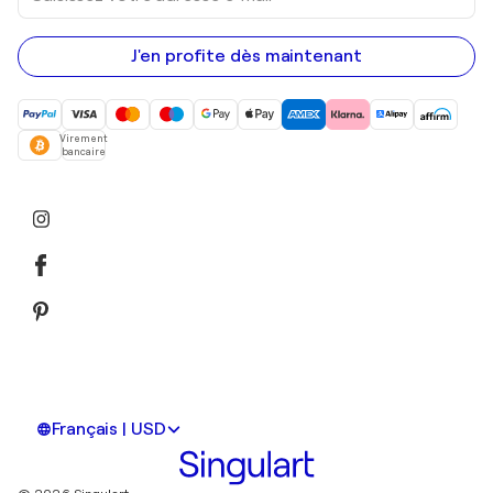
adresse
e-
mail
J'en profite dès maintenant
Virement
bancaire
Français | USD