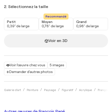
2. Sélectionnez la taille
Recommandé
Petit
Moyen
Grand
0,39" de large
0,78" de large
0,98" de large
Voir en 3D
Voir l'œuvre chez vous
5 images
Demander d'autres photos
Galerie d'art
Peinture
Paysage
Figuratif
Acrylique
François 
Autres œuvres de
François Pagé