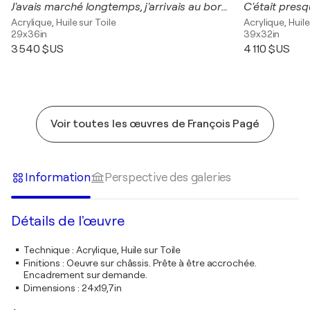
J'avais marché longtemps, j'arrivais au bord de la nuit. Le vent du sud jaune rendait au paysage encore tiède d'odorantes ombres mauves.
Acrylique, Huile sur Toile
Acrylique, Huile
29x36in
39x32in
3 540 $US
4 110 $US
Voir toutes les œuvres de François Pagé
Information
Perspective des galeries
Détails de l'œuvre
Technique
:
Acrylique, Huile sur Toile
Finitions
:
Oeuvre sur châssis. Prête à être accrochée.
Encadrement sur demande.
Dimensions
:
24x19,7in