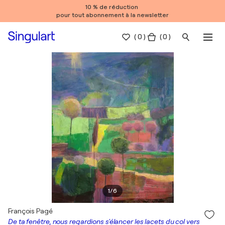
10 % de réduction
pour tout abonnement à la newsletter
(
0
)
( 0 )
1
/
6
François Pagé
De ta fenêtre, nous regardions s'élancer les lacets du col vers