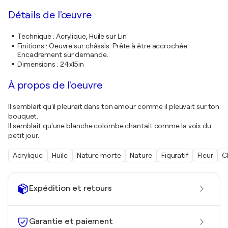
Détails de l'œuvre
Technique
:
Acrylique, Huile sur Lin
Finitions
:
Oeuvre sur châssis. Prête à être accrochée.
Encadrement sur demande.
Dimensions
:
24x15in
À propos de l'oeuvre
Il semblait qu'il pleurait dans ton amour comme il pleuvait sur ton
bouquet.
Il semblait qu'une blanche colombe chantait comme la voix du
petit jour.
Acrylique
Huile
Nature morte
Nature
Figuratif
Fleur
C
Expédition et retours
Garantie et paiement