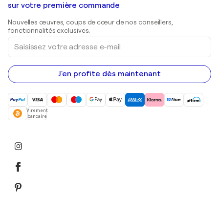
Shepard Fairey
Galeries d'art en Belgique
sur votre première commande
Estampes
Sculptures
Nouvelles œuvres, coups de cœur de nos conseillers,
Peintures acryliques
fonctionnalités exclusives.
Saisissez
votre
adresse
e-
mail
J'en profite dès maintenant
Virement
bancaire