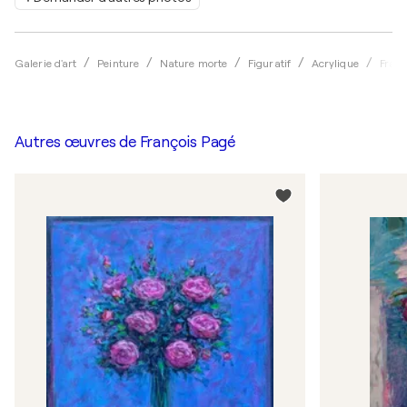
Galerie d'art
Peinture
Nature morte
Figuratif
Acrylique
Franç
Autres œuvres de
François Pagé