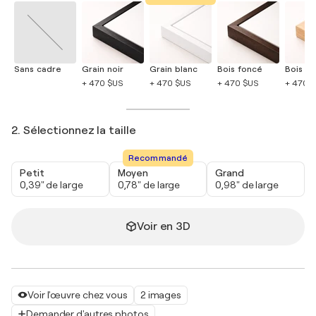
Sans cadre
Grain noir
Grain blanc
Bois foncé
Bois cla
+ 470 $US
+ 470 $US
+ 470 $US
+ 470 
2. Sélectionnez la taille
Recommandé
Petit
Moyen
Grand
0,39" de large
0,78" de large
0,98" de large
Voir en 3D
Voir l'œuvre chez vous
2 images
Demander d'autres photos