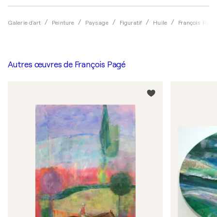
Galerie d'art
Peinture
Paysage
Figuratif
Huile
François Pagé
Autres œuvres de
François Pagé