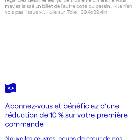
regardiez dessiner les lys. Le troisième dimanche vous
m'aviez laissé un billet de l'autre coté du bassin : « Je n'en
vois pas l'issue ».",
Huile sur Toile
,
39,4x39,4in
FRANÇOIS
PAGÉ
Vous avez adoré cette oeuvre mais elle est vendue ?
Je suivis pendant quelques kilomètres le lièvre blanc,il s’arrêta net devant la maison rouge. C’est ici que je rencontrai pour la première fois Liva, elle écrivait là dans ce lieu improbable, la plupart de ses romans.
Abonnez-vous et bénéficiez d’une
Je passe commande
réduction de 10 % sur votre première
commande
Nouvelles œuvres, coups de cœur de nos