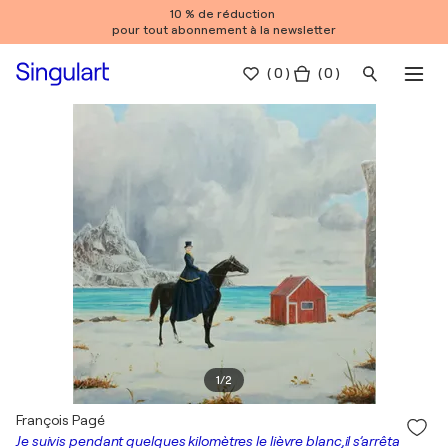
10 % de réduction
pour tout abonnement à la newsletter
(
0
)
( 0 )
1
/
2
François Pagé
Je suivis pendant quelques kilomètres le lièvre blanc,il s’arrêta