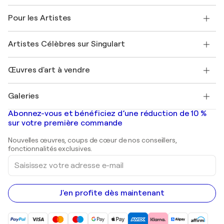
Politique de retour
A propos de nous
Témoignages de clients
Pour les Artistes
FAQ
Offrir une carte cadeau
Sociétés affiliées
Rejoignez notre programme commercial
Rejoindre Singulart en tant qu'artiste
Nos artistes
Mon compte
Artistes Célèbres sur Singulart
Se connecter en tant qu'Artiste
Magazine Singulart
Protection acheteur
Emplois
+33 1 76 44 06 42
Henri Matisse
Découvrez une sélection d'art original
Œuvres d'art à vendre
Marc Chagall
Pablo Picasso
Tableaux à vendre
Salvador Dalí
Galeries
Tableaux abstraits à vendre
Banksy
Peintures à l'huile
Mr. Brainwash
Galeries d'art en France
Abonnez-vous et bénéficiez d’une réduction de 10 %
Peintures de paysage
Shepard Fairey
Galeries d'art en Belgique
sur votre première commande
Estampes
Sculptures
Nouvelles œuvres, coups de cœur de nos conseillers,
Peintures acryliques
fonctionnalités exclusives.
Saisissez
votre
adresse
e-
mail
J'en profite dès maintenant