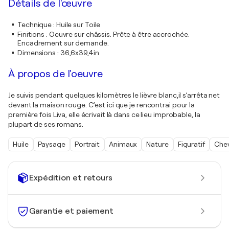
Détails de l'œuvre
Technique
:
Huile sur Toile
Finitions
:
Oeuvre sur châssis. Prête à être accrochée.
Encadrement sur demande.
Dimensions
:
36,6x39,4in
À propos de l'oeuvre
Je suivis pendant quelques kilomètres le lièvre blanc,il s’arrêta net
devant la maison rouge. C’est ici que je rencontrai pour la
première fois Liva, elle écrivait là dans ce lieu improbable, la
plupart de ses romans.
Huile
Paysage
Portrait
Animaux
Nature
Figuratif
Chev
Expédition et retours
Garantie et paiement