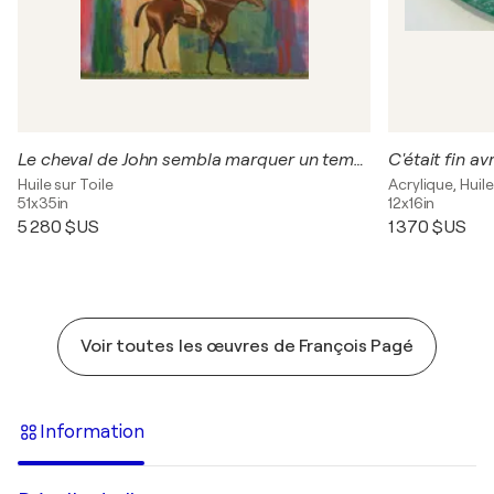
Le cheval de John sembla marquer un temps d'arrêt, ce n'était sans doute pas grand-chose, quelques campagnols qui jouaient. Il suffisait de peu de chose pour être le centre d’intérêt d'un tableau.
Huile sur Toile
Acrylique, Huile
51x35in
12x16in
5 280 $US
1 370 $US
Voir toutes les œuvres de François Pagé
Information