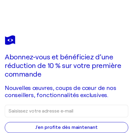
FRANÇOIS
PAGÉ
Vous avez adoré cette oeuvre mais elle est vendue ?
l'averse passée, ton jardin était défait comme un lit après l'amour. Le vent est-il ton amant pour caresser tes jambes ainsi ?
Abonnez-vous et bénéficiez d’une
Je passe commande
réduction de 10 % sur votre première
commande
Nouvelles œuvres, coups de cœur de nos
conseillers, fonctionnalités exclusives.
J'en profite dès maintenant