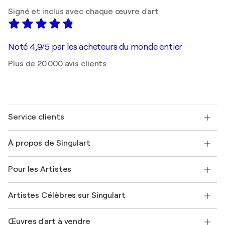
Signé et inclus avec chaque œuvre d'art
Noté 4,9/5 par les acheteurs du monde entier
Plus de 20 000 avis clients
Service clients
Nous contacter
À propos de Singulart
Expédition
Politique de retour
A propos de nous
Témoignages de clients
Pour les Artistes
FAQ
Offrir une carte cadeau
Sociétés affiliées
Rejoignez notre programme commercial
Rejoindre Singulart en tant qu'artiste
Nos artistes
Mon compte
Artistes Célèbres sur Singulart
Se connecter en tant qu'Artiste
Magazine Singulart
Protection acheteur
Emplois
+33 1 76 44 06 42
Henri Matisse
Découvrez une sélection d'art original
Œuvres d'art à vendre
Marc Chagall