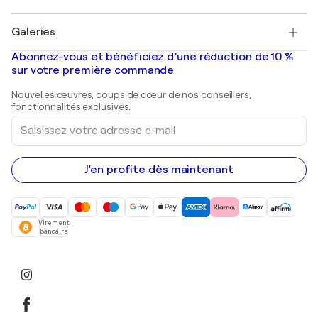
Pablo Picasso
Tableaux à vendre
Salvador Dalí
Galeries
Tableaux abstraits à vendre
Banksy
Peintures à l'huile
Mr. Brainwash
Galeries d'art en France
Abonnez-vous et bénéficiez d’une réduction de 10 %
Peintures de paysage
Shepard Fairey
Galeries d'art en Belgique
sur votre première commande
Estampes
Sculptures
Nouvelles œuvres, coups de cœur de nos conseillers,
Peintures acryliques
fonctionnalités exclusives.
Saisissez
votre
adresse
e-
mail
J'en profite dès maintenant
Virement
bancaire