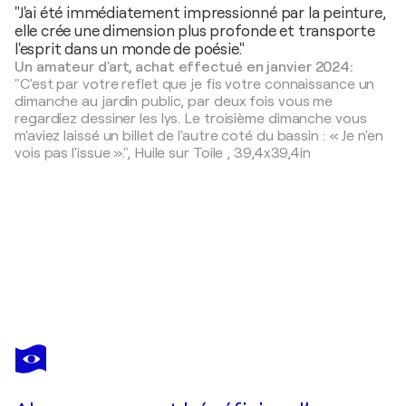
"J'ai été immédiatement impressionné par la peinture,
elle crée une dimension plus profonde et transporte
l'esprit dans un monde de poésie."
Un amateur d'art, achat effectué en janvier 2024:
"C'est par votre reflet que je fis votre connaissance un
dimanche au jardin public, par deux fois vous me
regardiez dessiner les lys. Le troisième dimanche vous
m'aviez laissé un billet de l'autre coté du bassin : « Je n'en
vois pas l'issue ».",
Huile sur Toile
,
39,4x39,4in
FRANÇOIS PAGÉ
Le soir devant la fenêtre de l'atelier, tu venais me saluer d'une danse dans l'éclat bleu marine de la mer.
4 120 $US
Faire une offre
Acquérir