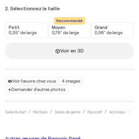
2. Sélectionnez la taille
Recommandé
Petit
Moyen
Grand
0,39" de large
0,78" de large
0,98" de large
Voir en 3D
Voir l'œuvre chez vous
4 images
Demander d'autres photos
Galerie d'art
Peinture
Scène de genre
Figuratif
Acrylique
Fra
Autres œuvres de
François Pagé