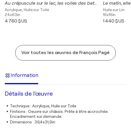
Au crépuscule sur le lac, les voiles des bateaux se souvenaient du soleil quand elles claquaient sous les rayons chauds du zénith. Elles glissaient en sautant parfois les flots comme sur un tapis persans, accélérant à la vue du port où elles s'endormiraie
Acrylique, Huile sur Toile
Huile sur Lin
24x63in
16x16in
4 760 $US
1 440 $US
Voir toutes les œuvres de François Pagé
Information
Détails de l'œuvre
Technique
:
Acrylique, Huile sur Toile
Finitions
:
Oeuvre sur châssis. Prête à être accrochée.
Encadrement sur demande.
Dimensions
:
39,4x31,9in