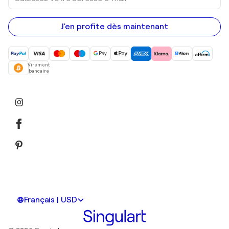
adresse
e-
mail
J'en profite dès maintenant
Virement
bancaire
Français | USD