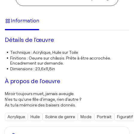
Information
Détails de l'œuvre
Technique
:
Acrylique, Huile sur Toile
Finitions
:
Oeuvre sur châssis. Prête à être accrochée.
Encadrement sur demande.
Dimensions
:
23,6x11,8in
À propos de l'oeuvre
Miroir toujours muet, jamais aveugle.
N'es tu qu'une fille d'image, rien d'autre ?
As tu la mémoire des baisers donnés.
Acrylique
Huile
Scène de genre
Mode
Portrait
Figuratif