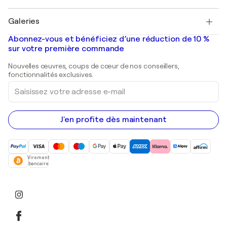
Pablo Picasso
Tableaux à vendre
Salvador Dalí
Galeries
Tableaux abstraits à vendre
Banksy
Peintures à l'huile
Mr. Brainwash
Galeries d'art en France
Abonnez-vous et bénéficiez d’une réduction de 10 %
Peintures de paysage
Shepard Fairey
Galeries d'art en Belgique
sur votre première commande
Estampes
Sculptures
Nouvelles œuvres, coups de cœur de nos conseillers,
Peintures acryliques
fonctionnalités exclusives.
Saisissez
votre
adresse
e-
mail
J'en profite dès maintenant
Virement
bancaire