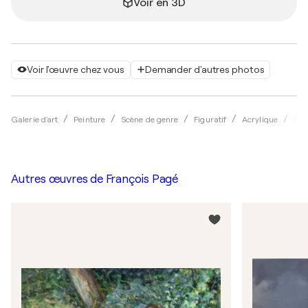
Voir en 3D
Voir l'œuvre chez vous
Demander d'autres photos
Galerie d'art
Peinture
Scène de genre
Figuratif
Acrylique
Fra
Autres œuvres de
François Pagé