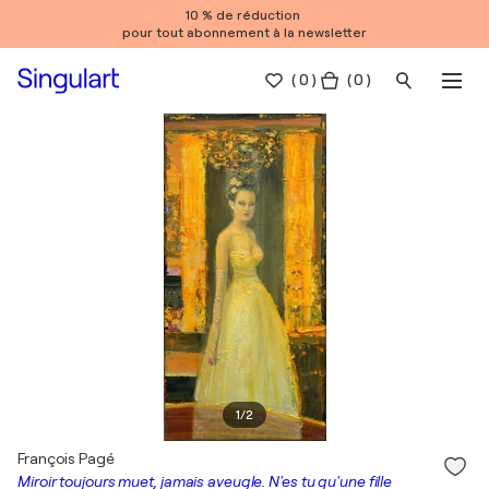
10 % de réduction
pour tout abonnement à la newsletter
(
0
)
( 0 )
1
/
2
François Pagé
Miroir toujours muet, jamais aveugle. N'es tu qu'une fille