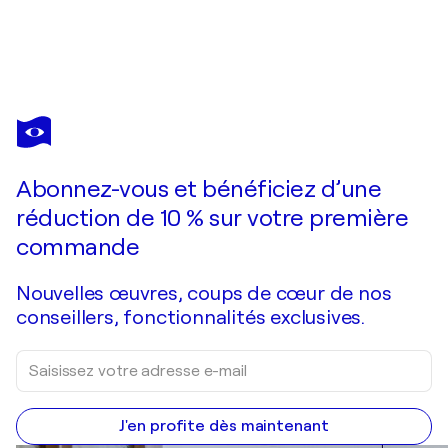
FRANÇOIS PAGÉ
Miroir toujours muet, jamais aveugle. N'es tu qu'une fille d'image, rien d'autre ? As tu la mémoire des baisers donnés.
1 750 $US
Faire une offre
Acquérir
Abonnez-vous et bénéficiez d’une
réduction de 10 % sur votre première
commande
Nouvelles œuvres, coups de cœur de nos
conseillers, fonctionnalités exclusives.
J'en profite dès maintenant