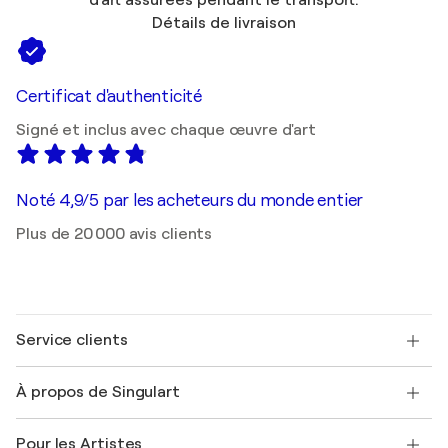
d'art assurées pendant le transport.
Détails de livraison
Certificat d'authenticité
Signé et inclus avec chaque œuvre d'art
Noté 4,9/5 par les acheteurs du monde entier
Plus de 20 000 avis clients
Service clients
Nous contacter
À propos de Singulart
Expédition
Politique de retour
A propos de nous
Témoignages de clients
Pour les Artistes
FAQ