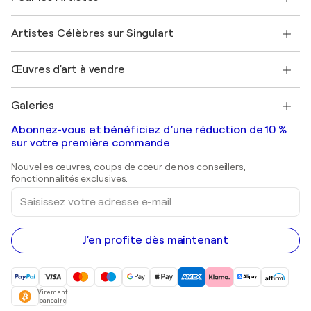
Offrir une carte cadeau
Sociétés affiliées
Rejoignez notre programme commercial
Rejoindre Singulart en tant qu'artiste
Nos artistes
Mon compte
Artistes Célèbres sur Singulart
Se connecter en tant qu'Artiste
Magazine Singulart
Protection acheteur
Emplois
+33 1 76 44 06 42
Henri Matisse
Découvrez une sélection d'art original
Œuvres d'art à vendre
Marc Chagall
Pablo Picasso
Tableaux à vendre
Salvador Dalí
Galeries
Tableaux abstraits à vendre
Banksy
Peintures à l'huile
Mr. Brainwash
Galeries d'art en France
Abonnez-vous et bénéficiez d’une réduction de 10 %
Peintures de paysage
Shepard Fairey
Galeries d'art en Belgique
sur votre première commande
Estampes
Sculptures
Nouvelles œuvres, coups de cœur de nos conseillers,
Peintures acryliques
fonctionnalités exclusives.
Saisissez
votre
adresse
e-
mail
J'en profite dès maintenant
Virement
bancaire