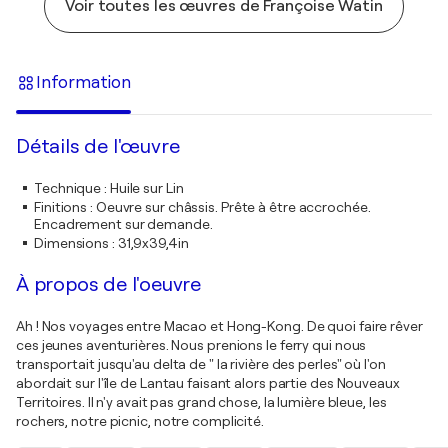
Voir toutes les œuvres de Françoise Watin
Information
Détails de l'œuvre
Technique
:
Huile sur Lin
Finitions
:
Oeuvre sur châssis. Prête à être accrochée.
Encadrement sur demande.
Dimensions
:
31,9x39,4in
À propos de l'oeuvre
Ah ! Nos voyages entre Macao et Hong-Kong. De quoi faire rêver
ces jeunes aventurières. Nous prenions le ferry qui nous
transportait jusqu'au delta de " la rivière des perles" où l'on
abordait sur l'île de Lantau faisant alors partie des Nouveaux
Territoires. Il n'y avait pas grand chose, la lumière bleue, les
rochers, notre picnic, notre complicité.